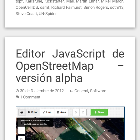
,
,
,
,
,
,
topf
Karlsruhe
Kickstarter
Mali
Martin Elmar
Mikel Maron
,
,
,
,
,
OpenCellIDS
osmf
Richard Fairhurst
Simon Rogers
sotm13
,
Steve Coast
UN-Spider
Editor JavaScript de
OpenStreetMap –
versión alpha
,
30 de Diciembre de 2012
General
Software
1 Comment