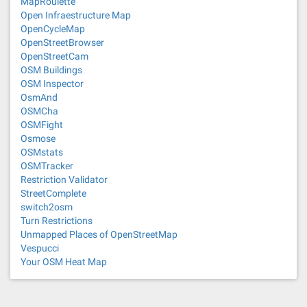
MapRoulette
Open Infraestructure Map
OpenCycleMap
OpenStreetBrowser
OpenStreetCam
OSM Buildings
OSM Inspector
OsmAnd
OSMCha
OSMFight
Osmose
OSMstats
OSMTracker
Restriction Validator
StreetComplete
switch2osm
Turn Restrictions
Unmapped Places of OpenStreetMap
Vespucci
Your OSM Heat Map