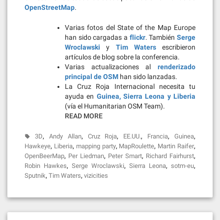
OpenStreetMap
.
Varias fotos del State of the Map Europe
han sido cargadas a
flickr
. También
Serge
Wroclawski
y
Tim Waters
escribieron
artículos de blog sobre la conferencia.
Varias actualizaciones al
renderizado
principal de OSM
han sido lanzadas.
La Cruz Roja Internacional necesita tu
ayuda en
Guinea, Sierra Leona y Liberia
(vía el Humanitarian OSM Team).
READ MORE
,
,
,
,
,
,
3D
Andy Allan
Cruz Roja
EE.UU.
Francia
Guinea
,
,
,
,
,
Hawkeye
Liberia
mapping party
MapRoulette
Martin Raifer
,
,
,
,
OpenBeerMap
Per Liedman
Peter Smart
Richard Fairhurst
,
,
,
,
Robin Hawkes
Serge Wroclawski
Sierra Leona
sotm-eu
,
,
Sputnik
Tim Waters
vizicities