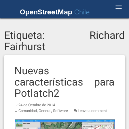
Skip
Toggl
to
OpenStreetMap
Chile
navig
content
Etiqueta:
Richard
Fairhurst
Nuevas
características para
Potlatch2
24 de Octubre de 2014
,
,
Comunidad
General
Software
Leave a comment