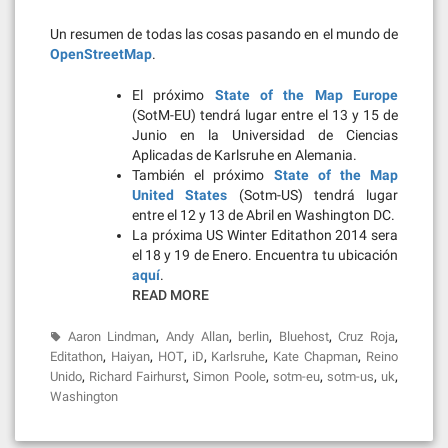
Un resumen de todas las cosas pasando en el mundo de
OpenStreetMap
.
El próximo
State of the Map Europe
(SotM-EU) tendrá lugar entre el 13 y 15 de
Junio en la Universidad de Ciencias
Aplicadas de Karlsruhe en Alemania.
También el próximo
State of the Map
United States
(Sotm-US) tendrá lugar
entre el 12 y 13 de Abril en Washington DC.
La próxima US Winter Editathon 2014 sera
el 18 y 19 de Enero. Encuentra tu ubicación
aquí
.
READ MORE
,
,
,
,
,
Aaron Lindman
Andy Allan
berlin
Bluehost
Cruz Roja
,
,
,
,
,
,
Editathon
Haiyan
HOT
iD
Karlsruhe
Kate Chapman
Reino
,
,
,
,
,
,
Unido
Richard Fairhurst
Simon Poole
sotm-eu
sotm-us
uk
Washington