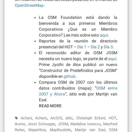
OpenStreetMap
.
La OSM Foundation está dando la
bienvenida a sus primeros Miembros
Corporativos ¿Que es un Miembro
Corporativo? Lee más sobre esto
aquí
.
Reportes de la reunión de directorio
presencial del HOT –
Día 1
–
Día 2
y
Día 3
.
El reconocido editor de OSM JOSM
necesita un nuevo logo, se parte de el
aquí
.
Prime Jyothi de Alos publicó un nuevo
“Constructor de Predefinidos para JOSM”
disponible en
github
.
Compara OSM de 2007 con los últimos
datos contribuidos (mapa): “
OSM entre
2007 y Ahora
“, sitio web por Martijn van
Exel.
READ MORE
,
,
,
,
,
,
Achavi
Achern
ArcGIS
attic
Christoph Eckert
HOT
,
,
,
,
ikonor
Joost Schouppe
JOSM
Madalina Ionescu
Manfred
,
,
,
,
Reiter
Maperitive
MapRoulette
Martijn van Exel
OSM