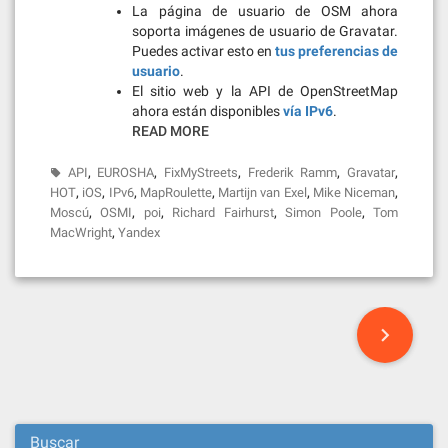
La página de usuario de OSM ahora
soporta imágenes de usuario de Gravatar.
Puedes activar esto en
tus preferencias de
usuario
.
El sitio web y la API de OpenStreetMap
ahora están disponibles
vía IPv6
.
READ MORE
,
,
,
,
,
API
EUROSHA
FixMyStreets
Frederik Ramm
Gravatar
,
,
,
,
,
,
HOT
iOS
IPv6
MapRoulette
Martijn van Exel
Mike Niceman
,
,
,
,
,
Moscú
OSMI
poi
Richard Fairhurst
Simon Poole
Tom
,
MacWright
Yandex
Posts
navigation
Buscar