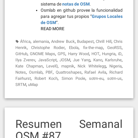
sistema de
notas de OSM
.
Osmlab en github provee la funcionalidad
para agregar tus propios “
Grupos Locales
de OSM
“.
READ MORE
,
,
,
,
,
África
alemania
Andrew Buck
Budapest
Chrill Hill
Chris
,
,
,
,
,
Henrik
Christophe Rodier
Ebola
fix-the-map
GeoRSS
,
,
,
,
,
,
,
GitHub
GNOME Maps
GPS
Harry Wood
HOT
Hungria
iD
,
,
,
,
,
,
Ilya Zverev
JavaScript
JOSM
Jue Yang
Kano
Karlsruhe
,
,
,
,
,
Kate Chapman
Level0
mapnik
Nick Whitelegg
Nigeria
,
,
,
,
,
Notes
Osmlab
PBF
Quattroshapes
Rafael Avila
Richard
,
,
,
,
,
Fairhurst
Robert Koch
Simon Poole
sotm-eu
sotm-us
,
SRTM
uMap
Resumen Semanal
OSM #87