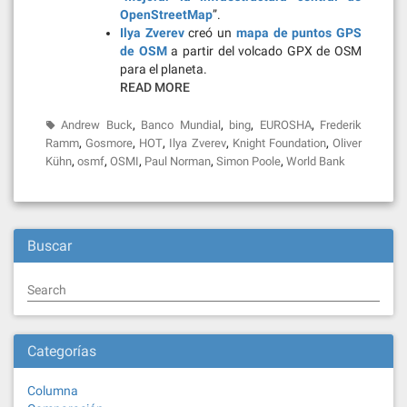
OpenStreetMap
”.
Ilya Zverev
creó un
mapa de puntos GPS
de OSM
a partir del volcado GPX de OSM
para el planeta.
READ MORE
,
,
,
,
Andrew Buck
Banco Mundial
bing
EUROSHA
Frederik
,
,
,
,
,
Ramm
Gosmore
HOT
Ilya Zverev
Knight Foundation
Oliver
,
,
,
,
,
Kühn
osmf
OSMI
Paul Norman
Simon Poole
World Bank
Buscar
Search
Categorías
Columna