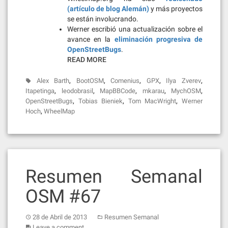
(artículo de blog Alemán)
y más proyectos
se están involucrando.
Werner escribió una actualización sobre el
avance en la
eliminación progresiva de
OpenStreetBugs
.
READ MORE
,
,
,
,
,
Alex Barth
BootOSM
Comenius
GPX
Ilya Zverev
,
,
,
,
,
Itapetinga
leodobrasil
MapBBCode
mkarau
MychOSM
,
,
,
OpenStreetBugs
Tobias Bieniek
Tom MacWright
Werner
,
Hoch
WheelMap
Resumen Semanal
OSM #67
28 de Abril de 2013
Resumen Semanal
Leave a comment