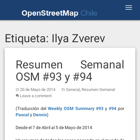
Skip
Toggl
to
OpenStreetMap
Chile
navig
content
Etiqueta:
Ilya Zverev
Resumen Semanal
OSM #93 y #94
,
20 de Mayo de 2014
General
Resumen Semanal
Leave a comment
(Traducción del
Weekly OSM Summary #93
y
#94
por
Pascal
y
Dennis
)
Desde el 7 de Abril al 5 de Mayo de 2014