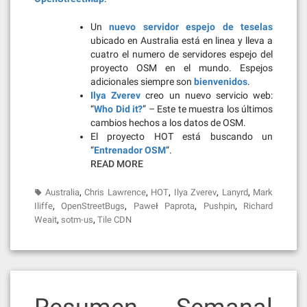
Un
nuevo servidor espejo de teselas
ubicado en Australia está en linea y lleva a
cuatro el numero de servidores espejo del
proyecto OSM en el mundo. Espejos
adicionales siempre son
bienvenidos
.
Ilya Zverev
creo un nuevo servicio web:
“
Who Did it?
” – Este te muestra los últimos
cambios hechos a los datos de OSM.
El proyecto HOT está buscando un
“
Entrenador OSM
“.
READ MORE
,
,
,
,
,
Australia
Chris Lawrence
HOT
Ilya Zverev
Lanyrd
Mark
,
,
,
,
Iliffe
OpenStreetBugs
Paweł Paprota
Pushpin
Richard
,
,
Weait
sotm-us
Tile CDN