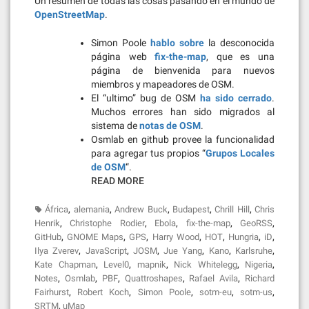
Un resumen de todas las cosas pasando en el mundo de
OpenStreetMap
.
Simon Poole
hablo sobre
la desconocida
página web
fix-the-map
, que es una
página de bienvenida para nuevos
miembros y mapeadores de OSM.
El “ultimo” bug de OSM
ha sido cerrado
.
Muchos errores han sido migrados al
sistema de
notas de OSM
.
Osmlab en github provee la funcionalidad
para agregar tus propios “
Grupos Locales
de OSM
“.
READ MORE
,
,
,
,
,
África
alemania
Andrew Buck
Budapest
Chrill Hill
Chris
,
,
,
,
,
Henrik
Christophe Rodier
Ebola
fix-the-map
GeoRSS
,
,
,
,
,
,
,
GitHub
GNOME Maps
GPS
Harry Wood
HOT
Hungria
iD
,
,
,
,
,
,
Ilya Zverev
JavaScript
JOSM
Jue Yang
Kano
Karlsruhe
,
,
,
,
,
Kate Chapman
Level0
mapnik
Nick Whitelegg
Nigeria
,
,
,
,
,
Notes
Osmlab
PBF
Quattroshapes
Rafael Avila
Richard
,
,
,
,
,
Fairhurst
Robert Koch
Simon Poole
sotm-eu
sotm-us
,
SRTM
uMap