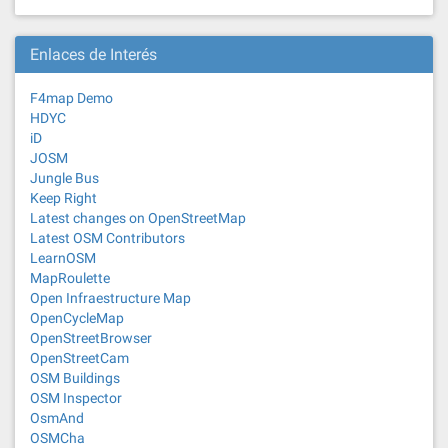
Enlaces de Interés
F4map Demo
HDYC
iD
JOSM
Jungle Bus
Keep Right
Latest changes on OpenStreetMap
Latest OSM Contributors
LearnOSM
MapRoulette
Open Infraestructure Map
OpenCycleMap
OpenStreetBrowser
OpenStreetCam
OSM Buildings
OSM Inspector
OsmAnd
OSMCha