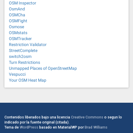
OSM Inspector
OsmAnd
OSMCha
OSMFight
Osmose
OSMstats
OSMTracker
Restriction Validator
StreetComplete
switch2osm
Turn Restrictions
Unmapped Places of OpenStreetMap
Vespucci
Your OSM Heat Map
Contenidos liberados bajo una licencia
Creative Commons
o segun lo
indicado por la fuente original (citada).
Tema de
WordPress
basado en MaterialWP por
Brad Williams