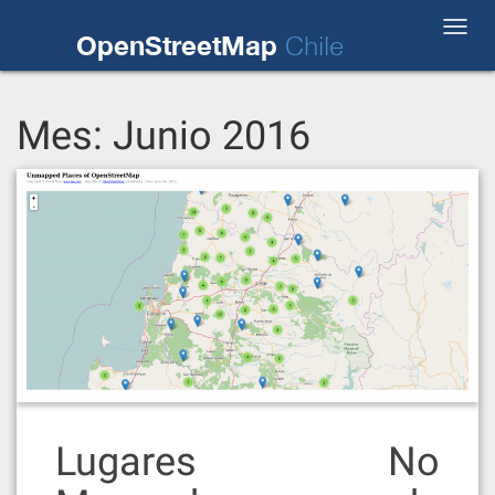
Skip
Toggl
to
OpenStreetMap
Chile
navig
content
Mes:
Junio 2016
Lugares No