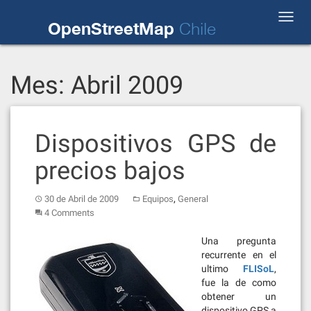
Skip
Toggl
to
OpenStreetMap
Chile
navig
content
Mes:
Abril 2009
Dispositivos GPS de
precios bajos
,
30 de Abril de 2009
Equipos
General
4 Comments
Una pregunta
recurrente en el
ultimo
FLISoL
,
fue la de como
obtener un
dispositivo GPS a