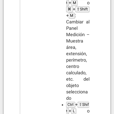
+
o
t
M
+
⌘
⇧Shift
+
:
M
Cambiar al
Panel
Medición –
Muestra
área,
extensión,
perímetro,
centro
calculado,
etc. del
objeto
selecciona
do
+
Ctrl
⇧Shif
+
o
t
L