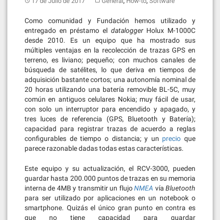
,
,
17 de Julio de 2017
General
How-to
Software
Como comunidad y Fundación hemos utilizado y
entregado en préstamo el
datalogger
Holux M-1000C
desde 2010. Es un equipo que ha mostrado sus
múltiples ventajas en la recolección de trazas GPS en
terreno, es liviano; pequeño; con muchos canales de
búsqueda de satélites, lo que deriva en tiempos de
adquisición bastante cortos; una autonomía nominal de
20 horas utilizando una batería removible BL-5C, muy
común en antiguos celulares Nokia; muy fácil de usar,
con solo un interruptor para encendido y apagado, y
tres luces de referencia (GPS, Bluetooth y Batería);
capacidad para registrar trazas de acuerdo a reglas
configurables de tiempo o distancia; y un
precio
que
parece razonable dadas todas estas características.
Este equipo y su actualización, el RCV-3000, pueden
guardar hasta 200.000 puntos de trazas en su memoria
interna de 4MB y transmitir un flujo
NMEA
vía
Bluetooth
para ser utilizado por aplicaciones en un notebook o
smartphone. Quizás el único gran punto en contra es
que no tiene capacidad para guardar