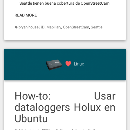
Seattle tienen buena cobertura de OpenStreetCam.
READ MORE
,
,
,
,
bryan housel
iD
Mapillary
OpenStreetCam
Seattle
How-to: Usar
dataloggers Holux en
Ubuntu