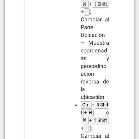
+
⌘
⇧Shift
+
:
L
Cambiar al
Panel
Ubicación
– Muestra
coordenad
as y
geocodific
ación
reversa de
la
ubicación
+
Ctrl
⇧Shif
+
o
t
H
+
⌘
⇧Shift
+
:
H
Cambiar al