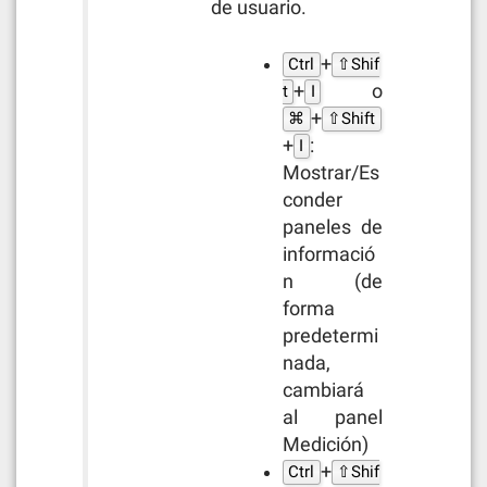
de usuario.
+
Ctrl
⇧Shif
+
o
t
I
+
⌘
⇧Shift
+
:
I
Mostrar/Es
conder
paneles de
informació
n (de
forma
predetermi
nada,
cambiará
al panel
Medición)
+
Ctrl
⇧Shif