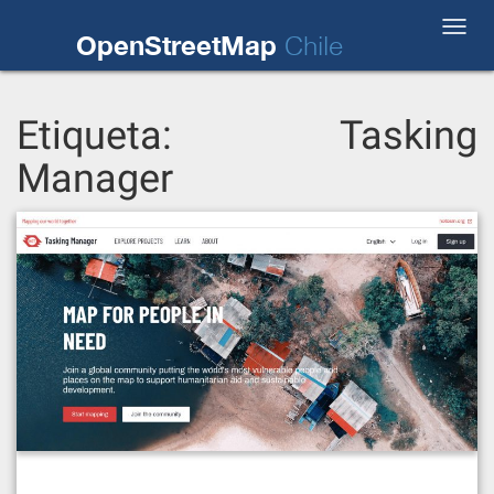
Skip
Toggl
to
OpenStreetMap
Chile
navig
content
Etiqueta:
Tasking
Manager