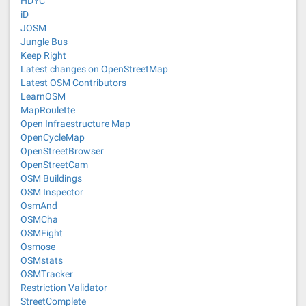
HDYC
iD
JOSM
Jungle Bus
Keep Right
Latest changes on OpenStreetMap
Latest OSM Contributors
LearnOSM
MapRoulette
Open Infraestructure Map
OpenCycleMap
OpenStreetBrowser
OpenStreetCam
OSM Buildings
OSM Inspector
OsmAnd
OSMCha
OSMFight
Osmose
OSMstats
OSMTracker
Restriction Validator
StreetComplete