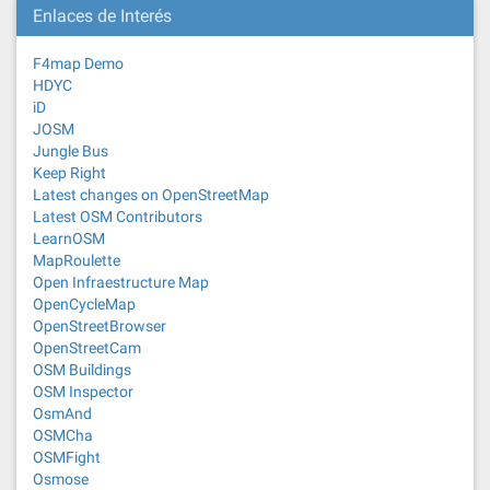
Enlaces de Interés
F4map Demo
HDYC
iD
JOSM
Jungle Bus
Keep Right
Latest changes on OpenStreetMap
Latest OSM Contributors
LearnOSM
MapRoulette
Open Infraestructure Map
OpenCycleMap
OpenStreetBrowser
OpenStreetCam
OSM Buildings
OSM Inspector
OsmAnd
OSMCha
OSMFight
Osmose