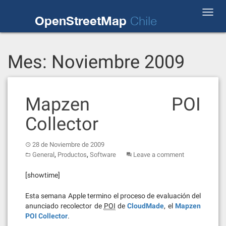
Skip
Toggl
to
OpenStreetMap
Chile
navig
content
Mes:
Noviembre 2009
Mapzen POI
Collector
28 de Noviembre de 2009
,
,
General
Productos
Software
Leave a comment
[showtime]
Esta semana Apple termino el proceso de evaluación del
anunciado recolector de
POI
de
CloudMade
, el
Mapzen
POI Collector
.