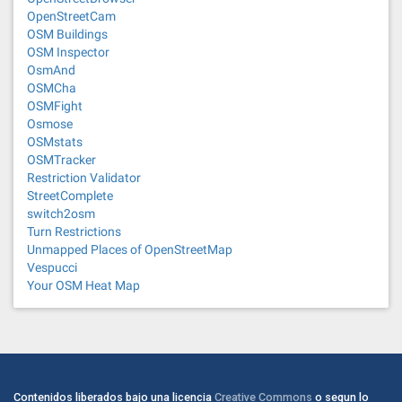
OpenStreetCam
OSM Buildings
OSM Inspector
OsmAnd
OSMCha
OSMFight
Osmose
OSMstats
OSMTracker
Restriction Validator
StreetComplete
switch2osm
Turn Restrictions
Unmapped Places of OpenStreetMap
Vespucci
Your OSM Heat Map
Contenidos liberados bajo una licencia
Creative Commons
o segun lo