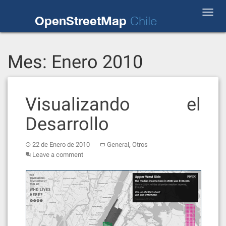
Skip
Toggl
to
OpenStreetMap
Chile
navig
content
Mes:
Enero 2010
Visualizando el
Desarrollo
,
22 de Enero de 2010
General
Otros
Leave a comment