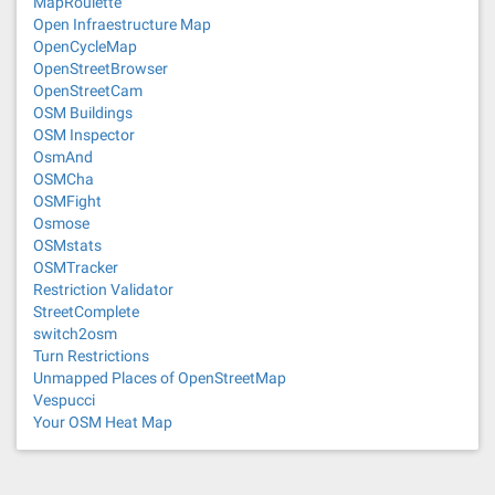
MapRoulette
Open Infraestructure Map
OpenCycleMap
OpenStreetBrowser
OpenStreetCam
OSM Buildings
OSM Inspector
OsmAnd
OSMCha
OSMFight
Osmose
OSMstats
OSMTracker
Restriction Validator
StreetComplete
switch2osm
Turn Restrictions
Unmapped Places of OpenStreetMap
Vespucci
Your OSM Heat Map