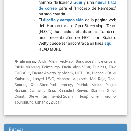
cambio de licencia
aquí
y una
nueva lista
de correo
para el “Proceso de Remapeo”
ha sido creada.
El
diseño y composición
de la página web
del Humanitarian OpenStreetMap Team
(H.O.T.) han sido actualizados. Tambien,
una presentación de HOT por Richard
Welty puede ser encontrada en linea
aquí
.
READ MORE
,
,
,
,
,
alemania
Andy Allan
ArcMap
Bangladesh
bielorrusia
,
,
,
,
,
Crisis Mapping
Edimburgo
Eugin Alvin Villar
Filipinas
Flex
,
,
,
,
,
,
,
FOSSGIS
Fuente Abierta
geofabrik
HOT
iOS
Irlanda
JOSM
,
,
,
,
,
,
Karlsruhe
Lanyrd
LWG
Mapbox
Maptools
Mar Rojo
Open
,
,
,
,
,
Source
OpenStreetPad
overlay
Patrick Meier
Plugin
,
,
,
,
Richard Cantwell
Siria
Snapshot Server
Stamen
Steve
,
,
,
,
,
Coast
Steve Kay
switch2osm
Tiles@Home
Toronto
,
,
Toursprung
ushahidi
Zubair
Buscar