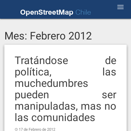
Skip
Toggl
to
OpenStreetMap
Chile
navig
content
Mes:
Febrero 2012
Tratándose de
política, las
muchedumbres
pueden ser
manipuladas, mas no
las comunidades
17 de Febrero de 2012