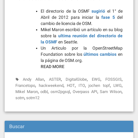
El directorio de la OSMF
sugirió
el 1° de
Abril de 2012 para iniciar la
fase 5
del
cambio de licencia de OSM.
Mikel Maron escribió un artículo en su blog
sobre la
ultima reunión del directorio de
la OSMF
en Seattle.
Un Articulo por la OpenStreetMap
Foundation sobre los
últimos cambios
en
la página de OSM.org.
READ MORE
,
,
,
,
,
Andy Allan
ASTER
DigitalGlobe
EWG
FOSSGIS
,
,
,
,
,
,
Francetopo
hackweekend
HOT
ITO
jochen topf
LWG
,
,
,
,
,
Mikel Maron
odbl
osm2pgsql
Overpass API
Sam Wilson
,
sotm
sotm12
Buscar