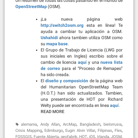
Un resumen de todas las cosas pasando en el mundo de
OpenStreetMap
(OSM).
¡La nueva página web
http://switch2osm.org
esta en línea! Te
ayuda a cambiar tu aplicación a OSM.
Ushahidi
ahora tambien utiliza OSM como
su
mapa base
.
El Grupo de Trabajo de Licencia (LWG por
sus iniciales en Ingles) escribio sobre el
cambio de licencia
aquí
y una
nueva lista
de correo
para el “Proceso de Remapeo”
ha sido creada.
El
diseño y composición
de la página web
del Humanitarian OpenStreetMap Team
(H.O.T.) han sido actualizados. Tambien,
una presentación de HOT por Richard
Welty puede ser encontrada en linea
aquí
.
READ MORE
,
,
,
,
,
alemania
Andy Allan
ArcMap
Bangladesh
bielorrusia
,
,
,
,
,
Crisis Mapping
Edimburgo
Eugin Alvin Villar
Filipinas
Flex
,
,
,
,
,
,
,
FOSSGIS
Fuente Abierta
geofabrik
HOT
iOS
Irlanda
JOSM