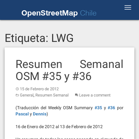
Skip
Toggl
to
OpenStreetMap
Chile
navig
content
Etiqueta:
LWG
Resumen Semanal
OSM #35 y #36
15 de Febrero de 2012
,
General
Resumen Semanal
Leave a comment
(Traducción del Weekly OSM Summary
#35
y
#36
por
Pascal
y
Dennis
)
16 de Enero de 2012 al 13 de Febrero de 2012