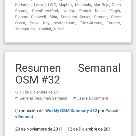
,
,
,
,
,
,
Karlsruhe
Lanyrd
LWG
Mapbox
Maptools
Mar Rojo
Open
,
,
,
,
,
Source
OpenStreetPad
overlay
Patrick Meier
Plugin
,
,
,
,
Richard Cantwell
Siria
Snapshot Server
Stamen
Steve
,
,
,
,
,
Coast
Steve Kay
switch2osm
Tiles@Home
Toronto
,
,
Toursprung
ushahidi
Zubair
Resumen Semanal
OSM #32
13 de Diciembre de 2011
,
General
Resumen Semanal
Leave a comment
(Traducción del
Weekly OSM Summary #32
por
Pascal
y
Dennis
)
28 de Noviembre de 2011 – 12 de Diciembre de 2011