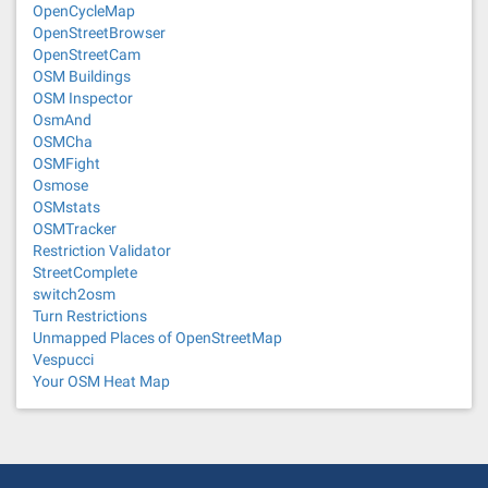
OpenCycleMap
OpenStreetBrowser
OpenStreetCam
OSM Buildings
OSM Inspector
OsmAnd
OSMCha
OSMFight
Osmose
OSMstats
OSMTracker
Restriction Validator
StreetComplete
switch2osm
Turn Restrictions
Unmapped Places of OpenStreetMap
Vespucci
Your OSM Heat Map