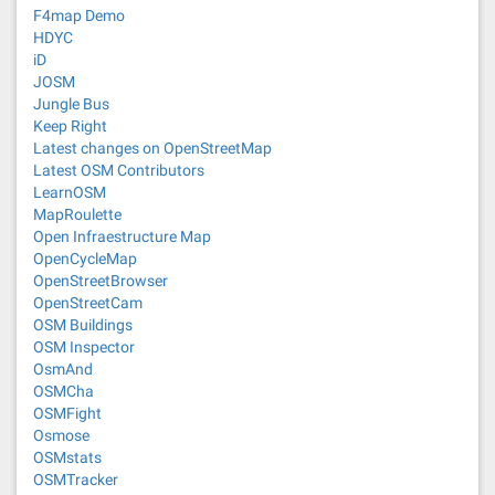
F4map Demo
HDYC
iD
JOSM
Jungle Bus
Keep Right
Latest changes on OpenStreetMap
Latest OSM Contributors
LearnOSM
MapRoulette
Open Infraestructure Map
OpenCycleMap
OpenStreetBrowser
OpenStreetCam
OSM Buildings
OSM Inspector
OsmAnd
OSMCha
OSMFight
Osmose
OSMstats
OSMTracker