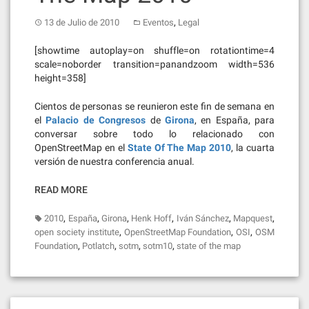
,
13 de Julio de 2010
Eventos
Legal
[showtime autoplay=on shuffle=on rotationtime=4
scale=noborder transition=panandzoom width=536
height=358]
Cientos de personas se reunieron este fin de semana en
el
Palacio de Congresos
de
Girona
, en España, para
conversar sobre todo lo relacionado con
OpenStreetMap en el
State Of The Map 2010
, la cuarta
versión de nuestra conferencia anual.
READ MORE
,
,
,
,
,
,
2010
España
Girona
Henk Hoff
Iván Sánchez
Mapquest
,
,
,
open society institute
OpenStreetMap Foundation
OSI
OSM
,
,
,
,
Foundation
Potlatch
sotm
sotm10
state of the map