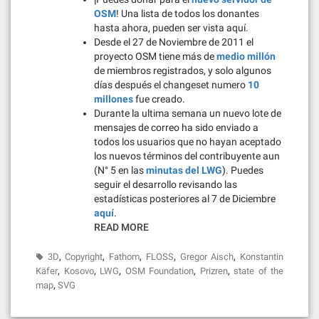
OSM
! Una lista de todos los donantes
hasta ahora, pueden ser vista aquí.
Desde el 27 de Noviembre de 2011 el
proyecto OSM tiene más de
medio millón
de miembros registrados, y solo algunos
días después el changeset numero
10
millones
fue creado.
Durante la ultima semana un nuevo lote de
mensajes de correo ha sido enviado a
todos los usuarios que no hayan aceptado
los nuevos términos del contribuyente aun
(N° 5 en las
minutas del LWG
). Puedes
seguir el desarrollo revisando las
estadísticas posteriores al 7 de Diciembre
aquí
.
READ MORE
,
,
,
,
,
3D
Copyright
Fathom
FLOSS
Gregor Aisch
Konstantin
,
,
,
,
,
Käfer
Kosovo
LWG
OSM Foundation
Prizren
state of the
,
map
SVG