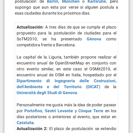
postulación de
Berlín
,
München
o
Karlsruhe
, pero
supongo que aun esta por verse si alguien postula a
esas ciudades durante los próximos días.
Actualización:
A tres días de que se cumpla el plazo
propuesto para la postulación de ciudades para el
SoTM2010, se ha presentado
Génova
como
competidora frente a Barcelona.
La capital de la Liguria, también propone realizar el
encuentro anual de OpenStreetMap en conjunto con
otro evento similar, en este caso el OSMit2010, el
encuentro anual de OSM en Italia, hospedado por el
Dipartimento di Ingegneria delle Costruzioni,
dell’Ambiente e del Territorio (DICAT)
de la
Università degli Studi di Genova
.
Personalmente me gusta más la idea de poder pasear
por
Portofino
,
Sestri Levante
y
Cinque Terre
en los
días posteriores o anteriores al evento, que estar en
Cataluña
.
Actualización 2:
El plazo de postulación se extendio