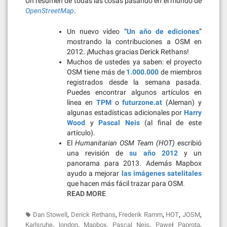
Un resumen de todas las cosas pasando en el mundo de
OpenStreetMap
.
Un nuevo vídeo “
Un año de ediciones
”
mostrando la contribuciones a OSM en
2012. ¡Muchas gracias Derick Rethans!
Muchos de ustedes ya saben: el proyecto
OSM tiene más de
1.000.000
de miembros
registrados desde la semana pasada.
Puedes encontrar algunos artículos en
línea en
TPM
o
futurzone.at
(Aleman) y
algunas estadísticas adicionales por
Harry
Wood
y
Pascal Neis
(al final de este
artículo).
El
Humanitarian OSM Team (HOT)
escribió
una revisión de
su año 2012
y un
panorama para 2013. Además Mapbox
ayudo a mejorar
las imágenes satelitales
que hacen más fácil trazar para OSM.
READ MORE
,
,
,
,
,
Dan Stowell
Derick Rethans
Frederik Ramm
HOT
JOSM
,
,
,
,
,
Karlsruhe
london
Mapbox
Pascal Neis
Paweł Paprota