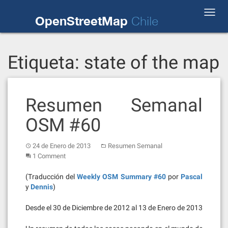
Skip
Toggl
to
OpenStreetMap
Chile
navig
content
Etiqueta:
state of the map
Resumen Semanal
OSM #60
24 de Enero de 2013
Resumen Semanal
1 Comment
(Traducción del
Weekly OSM Summary #60
por
Pascal
y
Dennis
)
Desde el 30 de Diciembre de 2012 al 13 de Enero de 2013