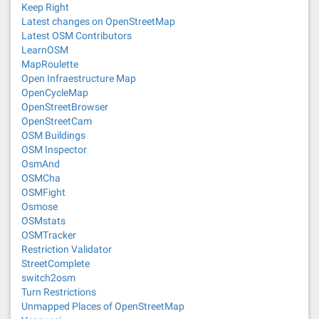
Keep Right
Latest changes on OpenStreetMap
Latest OSM Contributors
LearnOSM
MapRoulette
Open Infraestructure Map
OpenCycleMap
OpenStreetBrowser
OpenStreetCam
OSM Buildings
OSM Inspector
OsmAnd
OSMCha
OSMFight
Osmose
OSMstats
OSMTracker
Restriction Validator
StreetComplete
switch2osm
Turn Restrictions
Unmapped Places of OpenStreetMap