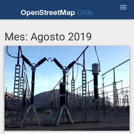
Skip
Toggl
to
OpenStreetMap
Chile
navig
content
Mes:
Agosto 2019