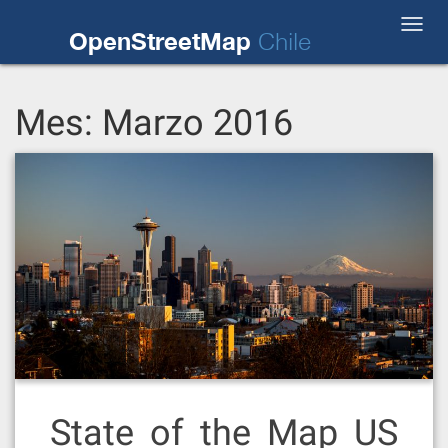
Skip
Toggl
to
OpenStreetMap
Chile
navig
content
Mes:
Marzo 2016
State of the Map US