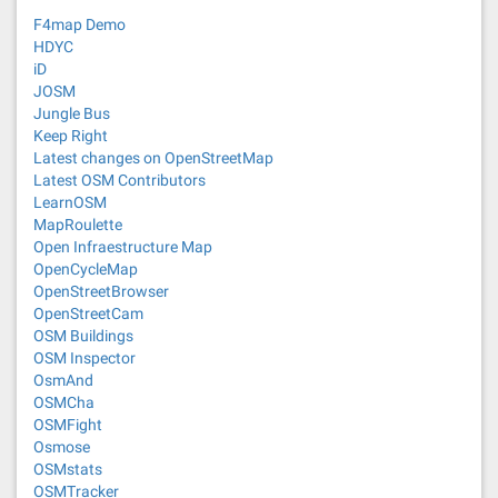
F4map Demo
HDYC
iD
JOSM
Jungle Bus
Keep Right
Latest changes on OpenStreetMap
Latest OSM Contributors
LearnOSM
MapRoulette
Open Infraestructure Map
OpenCycleMap
OpenStreetBrowser
OpenStreetCam
OSM Buildings
OSM Inspector
OsmAnd
OSMCha
OSMFight
Osmose
OSMstats
OSMTracker