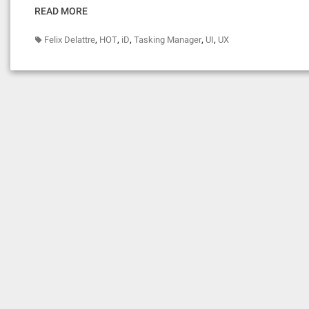
READ MORE
,
,
,
,
,
Felix Delattre
HOT
iD
Tasking Manager
UI
UX