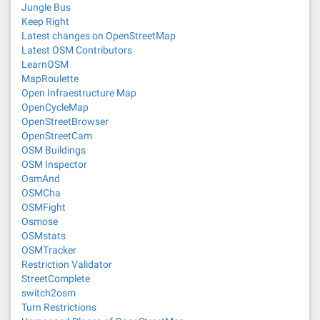
Jungle Bus
Keep Right
Latest changes on OpenStreetMap
Latest OSM Contributors
LearnOSM
MapRoulette
Open Infraestructure Map
OpenCycleMap
OpenStreetBrowser
OpenStreetCam
OSM Buildings
OSM Inspector
OsmAnd
OSMCha
OSMFight
Osmose
OSMstats
OSMTracker
Restriction Validator
StreetComplete
switch2osm
Turn Restrictions