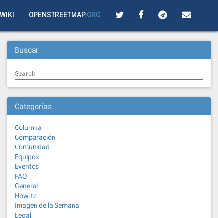
WIKI
OPENSTREETMAP
.ORG
Buscar
Search
Categorías
Columna
Comparación
Comunidad
Equipos
Eventos
FAQ
General
How-to
Imagen de la Semana
Legal