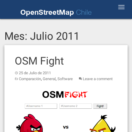
Skip
Toggl
to
OpenStreetMap
Chile
navig
content
Mes:
Julio 2011
OSM Fight
25 de Julio de 2011
,
,
Comparación
General
Software
Leave a comment