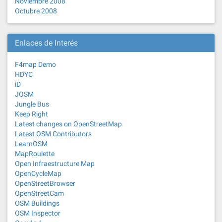
Noviembre 2008
Octubre 2008
Enlaces de Interés
F4map Demo
HDYC
iD
JOSM
Jungle Bus
Keep Right
Latest changes on OpenStreetMap
Latest OSM Contributors
LearnOSM
MapRoulette
Open Infraestructure Map
OpenCycleMap
OpenStreetBrowser
OpenStreetCam
OSM Buildings
OSM Inspector