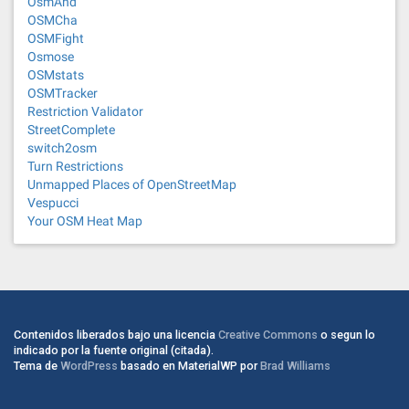
OsmAnd
OSMCha
OSMFight
Osmose
OSMstats
OSMTracker
Restriction Validator
StreetComplete
switch2osm
Turn Restrictions
Unmapped Places of OpenStreetMap
Vespucci
Your OSM Heat Map
Contenidos liberados bajo una licencia
Creative Commons
o segun lo
indicado por la fuente original (citada).
Tema de
WordPress
basado en MaterialWP por
Brad Williams