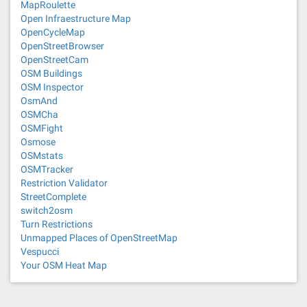
MapRoulette
Open Infraestructure Map
OpenCycleMap
OpenStreetBrowser
OpenStreetCam
OSM Buildings
OSM Inspector
OsmAnd
OSMCha
OSMFight
Osmose
OSMstats
OSMTracker
Restriction Validator
StreetComplete
switch2osm
Turn Restrictions
Unmapped Places of OpenStreetMap
Vespucci
Your OSM Heat Map