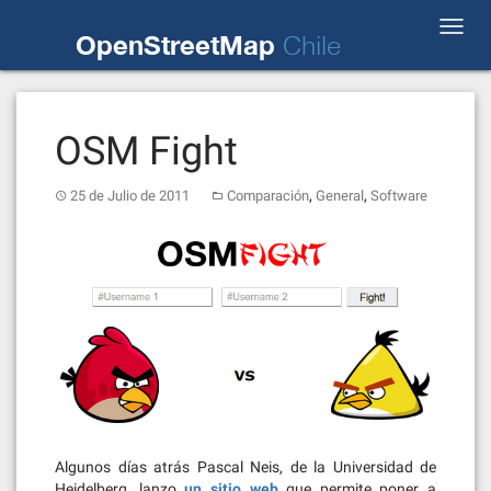
Skip
Toggl
to
OpenStreetMap
Chile
navig
content
OSM Fight
,
,
25 de Julio de 2011
Comparación
General
Software
Algunos días atrás Pascal Neis, de la Universidad de
Heidelberg, lanzo
un sitio web
que permite poner a