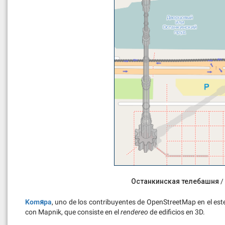
Останкинская телебашня / ht
Komяpa
, uno de los contribuyentes de OpenStreetMap en el es
con Mapnik, que consiste en el
rendereo
de edificios en 3D.