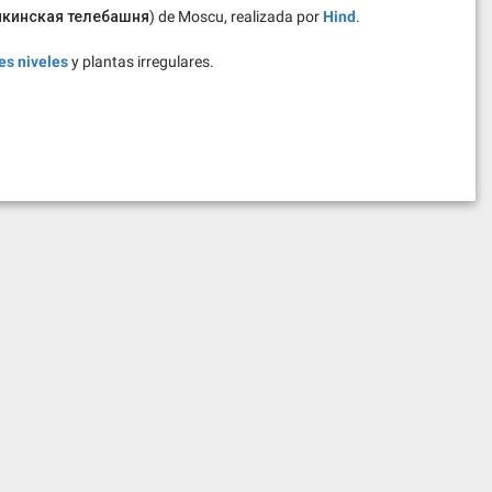
кинская телебашня) de Moscu, realizada por
Hind
.
es niveles
y plantas irregulares.