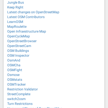
Jungle Bus
Keep Right
Latest changes on OpenStreetMap
Latest OSM Contributors
LearnOSM
MapRoulette
Open Infraestructure Map
OpenCycleMap
OpenStreetBrowser
OpenStreetCam
OSM Buildings
OSM Inspector
OsmAnd
OSMCha
OSMFight
Osmose
OSMstats
OSMTracker
Restriction Validator
StreetComplete
switch2osm
Turn Restrictions