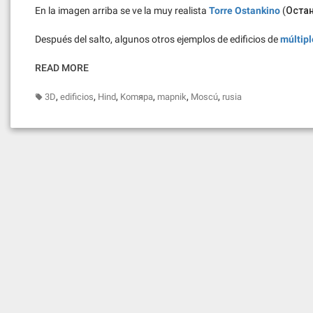
En la imagen arriba se ve la muy realista
Torre Ostankino
(Остан
Después del salto, algunos otros ejemplos de edificios de
múltipl
READ MORE
,
,
,
,
,
,
3D
edificios
Hind
Komяpa
mapnik
Moscú
rusia