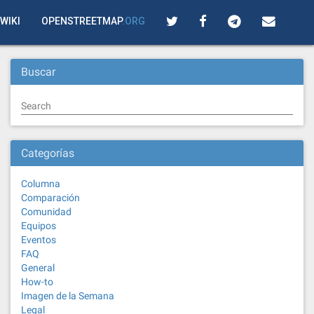
WIKI
OPENSTREETMAP
.ORG
Buscar
Search
Categorías
Columna
Comparación
Comunidad
Equipos
Eventos
FAQ
General
How-to
Imagen de la Semana
Legal