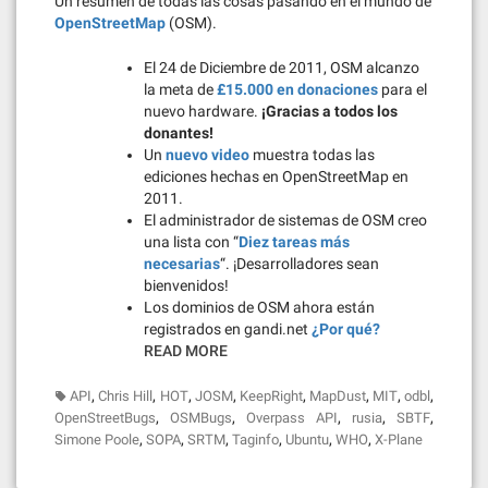
Un resumen de todas las cosas pasando en el mundo de
OpenStreetMap
(OSM).
El 24 de Diciembre de 2011, OSM alcanzo
la meta de
£15.000 en donaciones
para el
nuevo hardware.
¡Gracias a todos los
donantes!
Un
nuevo video
muestra todas las
ediciones hechas en OpenStreetMap en
2011.
El administrador de sistemas de OSM creo
una lista con “
Diez tareas más
necesarias
“. ¡Desarrolladores sean
bienvenidos!
Los dominios de OSM ahora están
registrados en gandi.net
¿Por qué?
READ MORE
,
,
,
,
,
,
,
,
API
Chris Hill
HOT
JOSM
KeepRight
MapDust
MIT
odbl
,
,
,
,
,
OpenStreetBugs
OSMBugs
Overpass API
rusia
SBTF
,
,
,
,
,
,
Simone Poole
SOPA
SRTM
Taginfo
Ubuntu
WHO
X-Plane