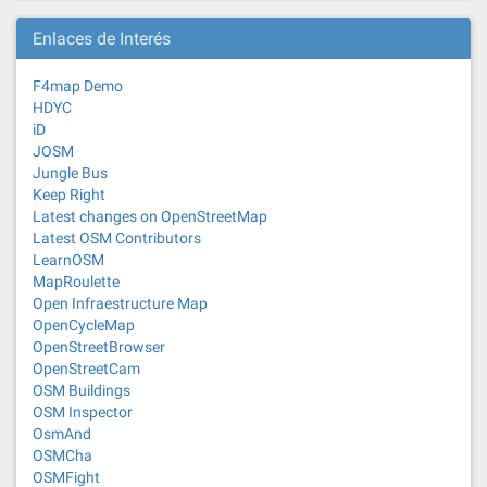
Enlaces de Interés
F4map Demo
HDYC
iD
JOSM
Jungle Bus
Keep Right
Latest changes on OpenStreetMap
Latest OSM Contributors
LearnOSM
MapRoulette
Open Infraestructure Map
OpenCycleMap
OpenStreetBrowser
OpenStreetCam
OSM Buildings
OSM Inspector
OsmAnd
OSMCha
OSMFight