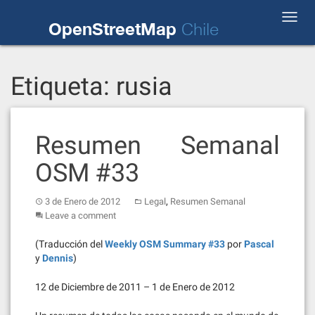
Skip
Toggl
to
OpenStreetMap
Chile
navig
content
Etiqueta:
rusia
Resumen Semanal
OSM #33
,
3 de Enero de 2012
Legal
Resumen Semanal
Leave a comment
(Traducción del
Weekly OSM Summary #33
por
Pascal
y
Dennis
)
12 de Diciembre de 2011 – 1 de Enero de 2012