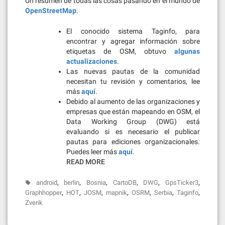
Un resumen de todas las cosas pasando en el mundo de
OpenStreetMap
.
El conocido sistema Taginfo, para
encontrar y agregar información sobre
etiquetas de OSM, obtuvo
algunas
actualizaciones
.
Las nuevas pautas de la comunidad
necesitan tu revisión y comentarios, lee
más
aquí
.
Debido al aumento de las organizaciones y
empresas que están mapeando en OSM, el
Data Working Group (DWG) está
evaluando si es necesario el publicar
pautas para ediciones organizacionales.
Puedes leer más
aquí
.
READ MORE
,
,
,
,
,
,
android
berlin
Bosnia
CartoDB
DWG
GpsTicker3
,
,
,
,
,
,
,
Graphhopper
HOT
JOSM
mapnik
OSRM
Serbia
Taginfo
Zverik