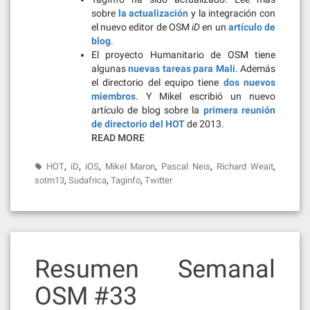
sobre
la actualización
y la integración con
el nuevo editor de OSM
iD
en un
artículo de
blog
.
El proyecto Humanitario de OSM tiene
algunas
nuevas tareas para Mali
. Además
el directorio del equipo tiene
dos nuevos
miembros
. Y Mikel escribió un nuevo
artículo de blog sobre la
primera reunión
de directorio del HOT
de 2013.
READ MORE
,
,
,
,
,
,
HOT
iD
iOS
Mikel Maron
Pascal Neis
Richard Weait
,
,
,
sotm13
Sudafrica
Taginfo
Twitter
Resumen Semanal
OSM #33