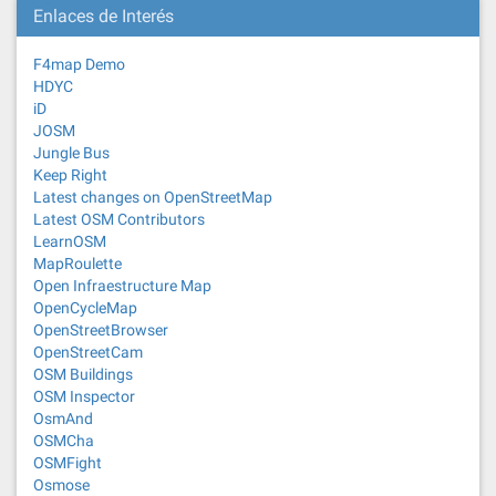
Enlaces de Interés
F4map Demo
HDYC
iD
JOSM
Jungle Bus
Keep Right
Latest changes on OpenStreetMap
Latest OSM Contributors
LearnOSM
MapRoulette
Open Infraestructure Map
OpenCycleMap
OpenStreetBrowser
OpenStreetCam
OSM Buildings
OSM Inspector
OsmAnd
OSMCha
OSMFight
Osmose