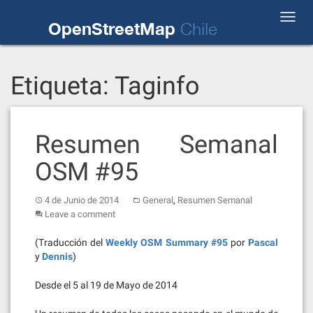
Skip
Toggl
to
OpenStreetMap
Chile
navig
content
Etiqueta:
Taginfo
Resumen Semanal
OSM #95
,
4 de Junio de 2014
General
Resumen Semanal
Leave a comment
(Traducción del
Weekly OSM Summary #95
por
Pascal
y
Dennis
)
Desde el 5 al 19 de Mayo de 2014