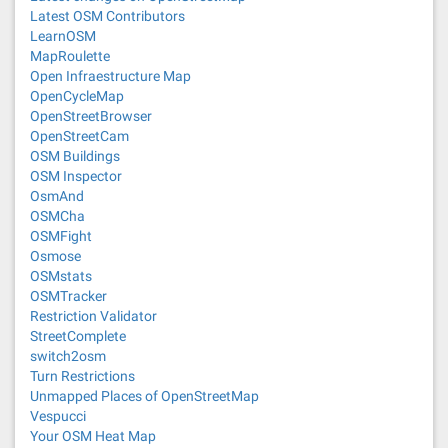
Latest OSM Contributors
LearnOSM
MapRoulette
Open Infraestructure Map
OpenCycleMap
OpenStreetBrowser
OpenStreetCam
OSM Buildings
OSM Inspector
OsmAnd
OSMCha
OSMFight
Osmose
OSMstats
OSMTracker
Restriction Validator
StreetComplete
switch2osm
Turn Restrictions
Unmapped Places of OpenStreetMap
Vespucci
Your OSM Heat Map