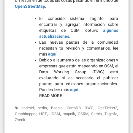
Un resumen de todas las cosas pasando en el mundo de
OpenStreetMap
.
El conocido sistema Taginfo, para
encontrar y agregar información sobre
etiquetas de OSM, obtuvo
algunas
actualizaciones
.
Las nuevas pautas de la comunidad
necesitan tu revisión y comentarios, lee
más
aquí
.
Debido al aumento de las organizaciones y
empresas que están mapeando en OSM, el
Data Working Group (DWG) está
evaluando si es necesario el publicar
pautas para ediciones organizacionales.
Puedes leer más
aquí
.
READ MORE
,
,
,
,
,
,
android
berlin
Bosnia
CartoDB
DWG
GpsTicker3
,
,
,
,
,
,
,
Graphhopper
HOT
JOSM
mapnik
OSRM
Serbia
Taginfo
Zverik