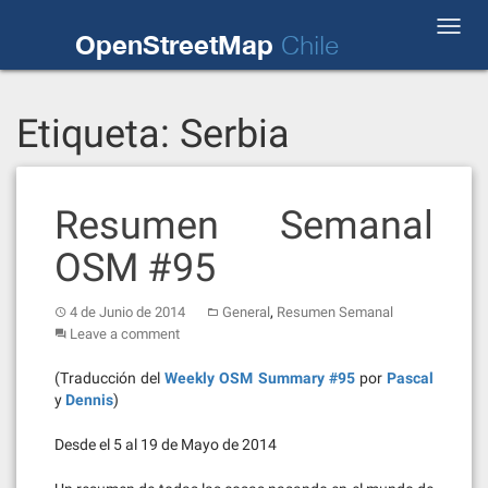
Skip
Toggl
to
OpenStreetMap
Chile
navig
content
Etiqueta:
Serbia
Resumen Semanal
OSM #95
,
4 de Junio de 2014
General
Resumen Semanal
Leave a comment
(Traducción del
Weekly OSM Summary #95
por
Pascal
y
Dennis
)
Desde el 5 al 19 de Mayo de 2014