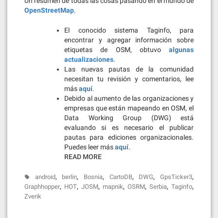
Un resumen de todas las cosas pasando en el mundo de
OpenStreetMap
.
El conocido sistema Taginfo, para
encontrar y agregar información sobre
etiquetas de OSM, obtuvo
algunas
actualizaciones
.
Las nuevas pautas de la comunidad
necesitan tu revisión y comentarios, lee
más
aquí
.
Debido al aumento de las organizaciones y
empresas que están mapeando en OSM, el
Data Working Group (DWG) está
evaluando si es necesario el publicar
pautas para ediciones organizacionales.
Puedes leer más
aquí
.
READ MORE
,
,
,
,
,
,
android
berlin
Bosnia
CartoDB
DWG
GpsTicker3
,
,
,
,
,
,
,
Graphhopper
HOT
JOSM
mapnik
OSRM
Serbia
Taginfo
Zverik