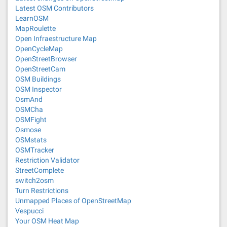
Latest OSM Contributors
LearnOSM
MapRoulette
Open Infraestructure Map
OpenCycleMap
OpenStreetBrowser
OpenStreetCam
OSM Buildings
OSM Inspector
OsmAnd
OSMCha
OSMFight
Osmose
OSMstats
OSMTracker
Restriction Validator
StreetComplete
switch2osm
Turn Restrictions
Unmapped Places of OpenStreetMap
Vespucci
Your OSM Heat Map