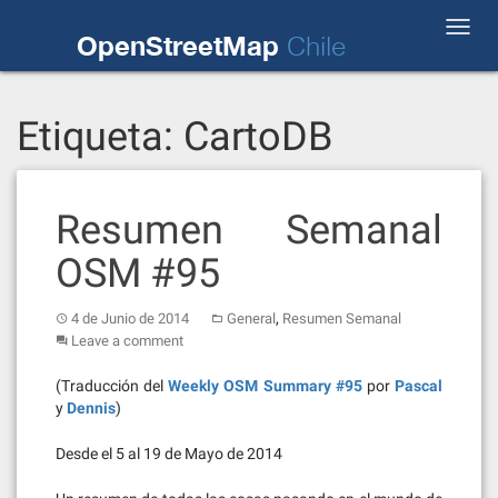
Skip
Toggl
to
OpenStreetMap
Chile
navig
content
Etiqueta:
CartoDB
Resumen Semanal
OSM #95
,
4 de Junio de 2014
General
Resumen Semanal
Leave a comment
(Traducción del
Weekly OSM Summary #95
por
Pascal
y
Dennis
)
Desde el 5 al 19 de Mayo de 2014