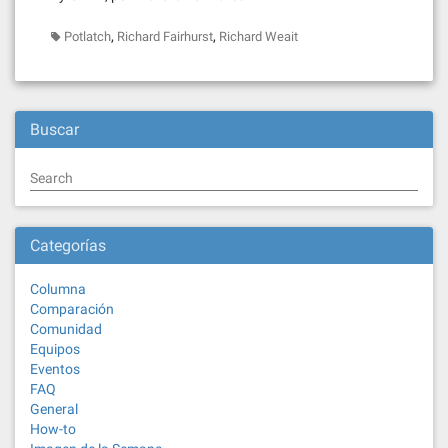
,
,
Potlatch
Richard Fairhurst
Richard Weait
Buscar
Search
Categorías
Columna
Comparación
Comunidad
Equipos
Eventos
FAQ
General
How-to