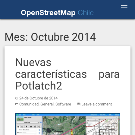
Skip
Toggl
to
OpenStreetMap
Chile
navig
content
Mes:
Octubre 2014
Nuevas
características para
Potlatch2
24 de Octubre de 2014
,
,
Comunidad
General
Software
Leave a comment