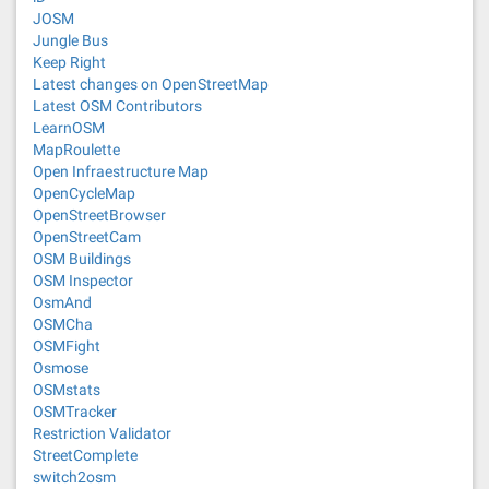
JOSM
Jungle Bus
Keep Right
Latest changes on OpenStreetMap
Latest OSM Contributors
LearnOSM
MapRoulette
Open Infraestructure Map
OpenCycleMap
OpenStreetBrowser
OpenStreetCam
OSM Buildings
OSM Inspector
OsmAnd
OSMCha
OSMFight
Osmose
OSMstats
OSMTracker
Restriction Validator
StreetComplete
switch2osm