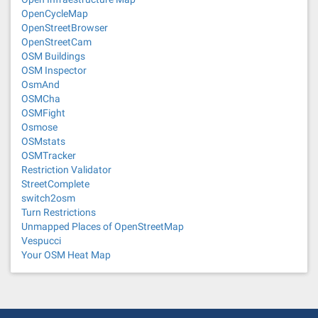
OpenCycleMap
OpenStreetBrowser
OpenStreetCam
OSM Buildings
OSM Inspector
OsmAnd
OSMCha
OSMFight
Osmose
OSMstats
OSMTracker
Restriction Validator
StreetComplete
switch2osm
Turn Restrictions
Unmapped Places of OpenStreetMap
Vespucci
Your OSM Heat Map