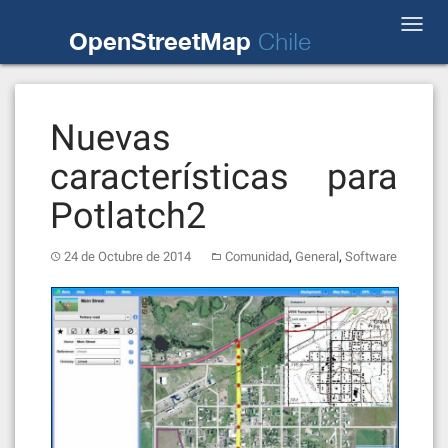
Skip
Toggl
to
OpenStreetMap
Chile
navig
content
Nuevas
características para
Potlatch2
,
,
24 de Octubre de 2014
Comunidad
General
Software