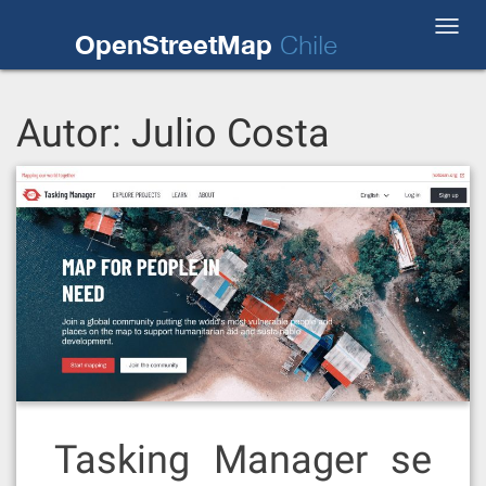
Skip
Toggl
to
OpenStreetMap
Chile
navig
content
Autor:
Julio Costa
Tasking Manager se