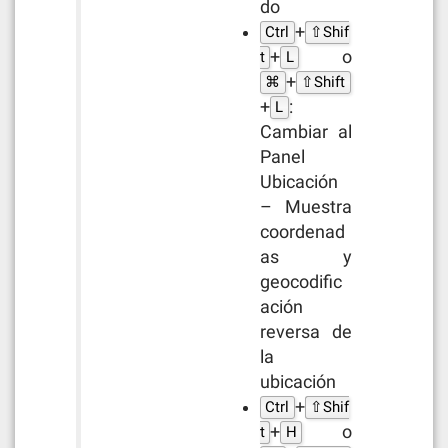
do
+
Ctrl
⇧Shif
+
o
t
L
+
⌘
⇧Shift
+
:
L
Cambiar al
Panel
Ubicación
– Muestra
coordenad
as y
geocodific
ación
reversa de
la
ubicación
+
Ctrl
⇧Shif
+
o
t
H