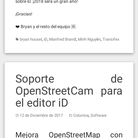
sobre iD. ¡2018 será un gran año!
¡Gracias!
❤️ Bryan y el resto del equipo 🆔.
,
,
,
,
bryan housel
iD
Manfred Brandl
Minh Nguyễn
Transifex
Soporte de
OpenStreetCam para
el editor iD
,
12 de Diciembre de 2017
Columna
Software
Mejora OpenStreetMap con