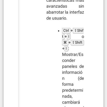
características más
avanzadas sin
abarrotar la interfaz
de usuario.
+
Ctrl
⇧Shif
+
o
t
I
+
⌘
⇧Shift
+
:
I
Mostrar/Es
conder
paneles de
informació
n (de
forma
predetermi
nada,
cambiará