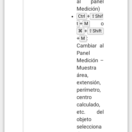
al panel
Medición)
+
Ctrl
⇧Shif
+
o
t
M
+
⌘
⇧Shift
+
:
M
Cambiar al
Panel
Medición –
Muestra
área,
extensión,
perímetro,
centro
calculado,
etc. del
objeto
selecciona