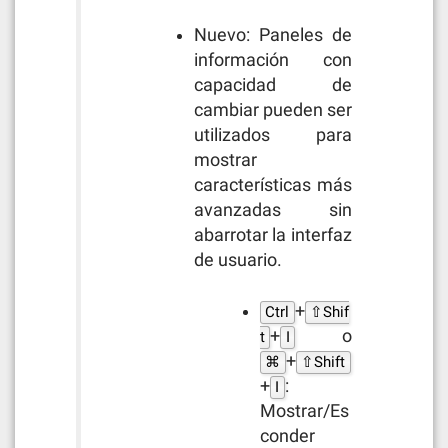
Nuevo: Paneles de
información con
capacidad de
cambiar pueden ser
utilizados para
mostrar
características más
avanzadas sin
abarrotar la interfaz
de usuario.
+
Ctrl
⇧Shif
+
o
t
I
+
⌘
⇧Shift
+
:
I
Mostrar/Es
conder