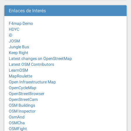
Enlaces de Interés
F4map Demo
HDYC
iD
JOSM
Jungle Bus
Keep Right
Latest changes on OpenStreetMap
Latest OSM Contributors
LearnOSM
MapRoulette
Open Infraestructure Map
OpenCycleMap
OpenStreetBrowser
OpenStreetCam
OSM Buildings
OSM Inspector
OsmAnd
OSMCha
OSMFight