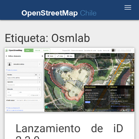
Skip
Toggl
to
OpenStreetMap
Chile
navig
content
Etiqueta:
Osmlab
Lanzamiento de iD