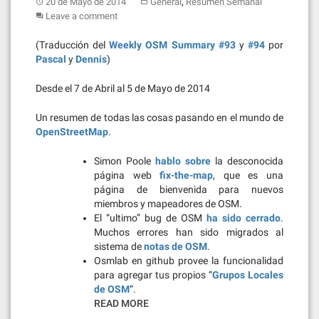
,
20 de Mayo de 2014
General
Resumen Semanal
Leave a comment
(Traducción del
Weekly OSM Summary #93
y
#94
por
Pascal
y
Dennis
)
Desde el 7 de Abril al 5 de Mayo de 2014
Un resumen de todas las cosas pasando en el mundo de
OpenStreetMap
.
Simon Poole
hablo sobre
la desconocida
página web
fix-the-map
, que es una
página de bienvenida para nuevos
miembros y mapeadores de OSM.
El “ultimo” bug de OSM
ha sido cerrado
.
Muchos errores han sido migrados al
sistema de
notas de OSM
.
Osmlab en github provee la funcionalidad
para agregar tus propios “
Grupos Locales
de OSM
“.
READ MORE