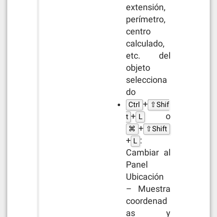
extensión,
perímetro,
centro
calculado,
etc. del
objeto
selecciona
do
+
Ctrl
⇧Shif
+
o
t
L
+
⌘
⇧Shift
+
:
L
Cambiar al
Panel
Ubicación
– Muestra
coordenad
as y