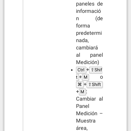
paneles de
informació
n (de
forma
predetermi
nada,
cambiará
al panel
Medición)
+
Ctrl
⇧Shif
+
o
t
M
+
⌘
⇧Shift
+
:
M
Cambiar al
Panel
Medición –
Muestra
área,