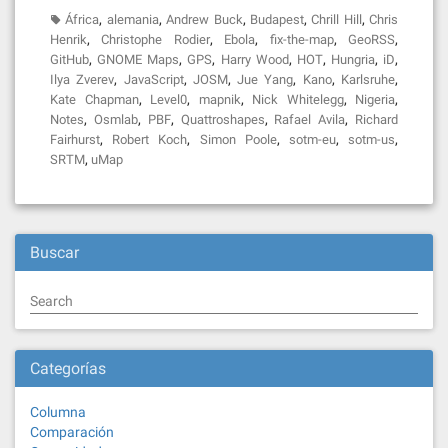
,
,
,
,
,
África
alemania
Andrew Buck
Budapest
Chrill Hill
Chris
,
,
,
,
,
Henrik
Christophe Rodier
Ebola
fix-the-map
GeoRSS
,
,
,
,
,
,
,
GitHub
GNOME Maps
GPS
Harry Wood
HOT
Hungria
iD
,
,
,
,
,
,
Ilya Zverev
JavaScript
JOSM
Jue Yang
Kano
Karlsruhe
,
,
,
,
,
Kate Chapman
Level0
mapnik
Nick Whitelegg
Nigeria
,
,
,
,
,
Notes
Osmlab
PBF
Quattroshapes
Rafael Avila
Richard
,
,
,
,
,
Fairhurst
Robert Koch
Simon Poole
sotm-eu
sotm-us
,
SRTM
uMap
Buscar
Search
Categorías
Columna
Comparación