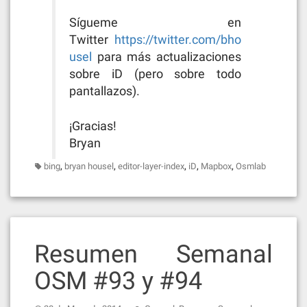
Sígueme en
Twitter
https://twitter.com/bho
usel
para más actualizaciones
sobre iD (pero sobre todo
pantallazos).
¡Gracias!
Bryan
,
,
,
,
,
bing
bryan housel
editor-layer-index
iD
Mapbox
Osmlab
Resumen Semanal
OSM #93 y #94