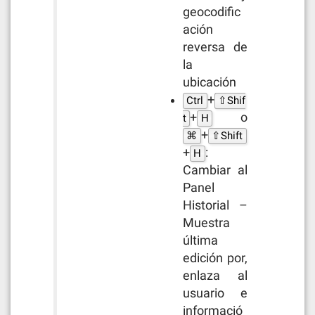
geocodific
ación
reversa de
la
ubicación
+
Ctrl
⇧Shif
+
o
t
H
+
⌘
⇧Shift
+
:
H
Cambiar al
Panel
Historial –
Muestra
última
edición por,
enlaza al
usuario e
informació