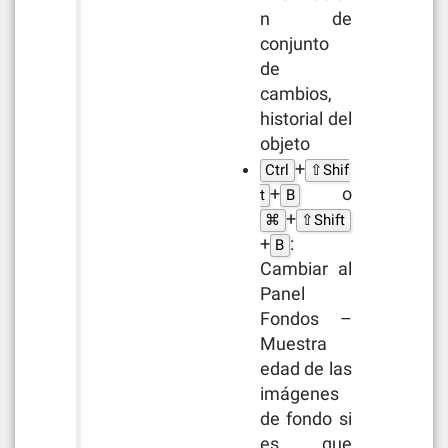
n de
conjunto
de
cambios,
historial del
objeto
+
Ctrl
⇧Shif
+
o
t
B
+
⌘
⇧Shift
+
:
B
Cambiar al
Panel
Fondos –
Muestra
edad de las
imágenes
de fondo si
es que