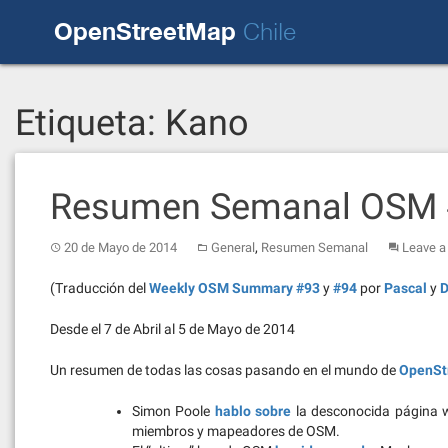
Skip
OpenStreetMap
to
Chile
content
Etiqueta:
Kano
Resumen Semanal OSM 
,
20 de Mayo de 2014
General
Resumen Semanal
Leave 
(Traducción del
Weekly OSM Summary #93
y
#94
por
Pascal
y
D
Desde el 7 de Abril al 5 de Mayo de 2014
Un resumen de todas las cosas pasando en el mundo de
OpenSt
Simon Poole
hablo sobre
la desconocida página
miembros y mapeadores de OSM.