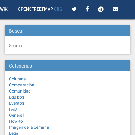
WIKI
OPENSTREETMAP
.ORG
Buscar
Search
Categorías
Columna
Comparación
Comunidad
Equipos
Eventos
FAQ
General
How-to
Imagen de la Semana
Legal