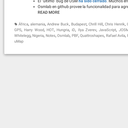
El “ultimo” bug de OSM
ha sido cerrado
. Muchos er
Osmlab en github provee la funcionalidad para agre
READ MORE
,
,
,
,
,
,
África
alemania
Andrew Buck
Budapest
Chrill Hill
Chris Henrik
,
,
,
,
,
,
,
GPS
Harry Wood
HOT
Hungria
iD
Ilya Zverev
JavaScript
JOS
,
,
,
,
,
,
,
Whitelegg
Nigeria
Notes
Osmlab
PBF
Quattroshapes
Rafael Avila
uMap