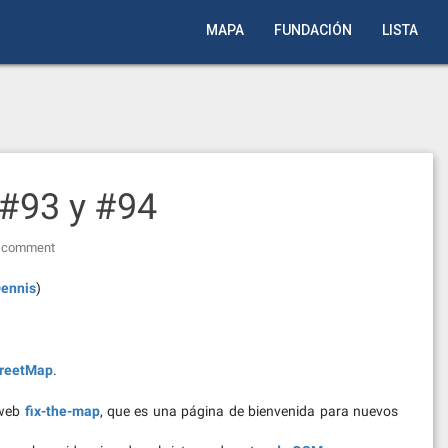
MAPA
FUNDACIÓN
LISTA
#93 y #94
a comment
ennis
)
reetMap
.
 web
fix-the-map
, que es una página de bienvenida para nuevos