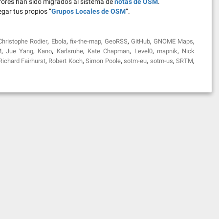
rores han sido migrados al sistema de
notas de OSM
.
gar tus propios “
Grupos Locales de OSM
“.
,
,
,
,
,
,
Christophe Rodier
Ebola
fix-the-map
GeoRSS
GitHub
GNOME Maps
,
,
,
,
,
,
,
M
Jue Yang
Kano
Karlsruhe
Kate Chapman
Level0
mapnik
Nick
,
,
,
,
,
,
Richard Fairhurst
Robert Koch
Simon Poole
sotm-eu
sotm-us
SRTM