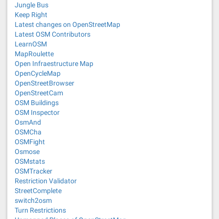
Jungle Bus
Keep Right
Latest changes on OpenStreetMap
Latest OSM Contributors
LearnOSM
MapRoulette
Open Infraestructure Map
OpenCycleMap
OpenStreetBrowser
OpenStreetCam
OSM Buildings
OSM Inspector
OsmAnd
OSMCha
OSMFight
Osmose
OSMstats
OSMTracker
Restriction Validator
StreetComplete
switch2osm
Turn Restrictions