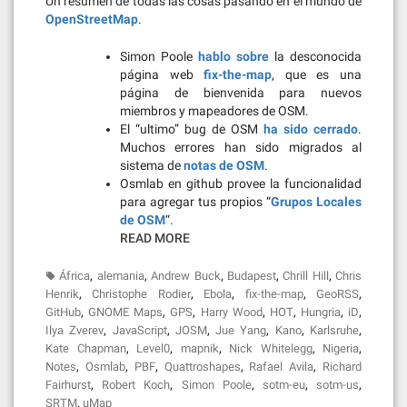
Un resumen de todas las cosas pasando en el mundo de
OpenStreetMap
.
Simon Poole
hablo sobre
la desconocida
página web
fix-the-map
, que es una
página de bienvenida para nuevos
miembros y mapeadores de OSM.
El “ultimo” bug de OSM
ha sido cerrado
.
Muchos errores han sido migrados al
sistema de
notas de OSM
.
Osmlab en github provee la funcionalidad
para agregar tus propios “
Grupos Locales
de OSM
“.
READ MORE
,
,
,
,
,
África
alemania
Andrew Buck
Budapest
Chrill Hill
Chris
,
,
,
,
,
Henrik
Christophe Rodier
Ebola
fix-the-map
GeoRSS
,
,
,
,
,
,
,
GitHub
GNOME Maps
GPS
Harry Wood
HOT
Hungria
iD
,
,
,
,
,
,
Ilya Zverev
JavaScript
JOSM
Jue Yang
Kano
Karlsruhe
,
,
,
,
,
Kate Chapman
Level0
mapnik
Nick Whitelegg
Nigeria
,
,
,
,
,
Notes
Osmlab
PBF
Quattroshapes
Rafael Avila
Richard
,
,
,
,
,
Fairhurst
Robert Koch
Simon Poole
sotm-eu
sotm-us
,
SRTM
uMap