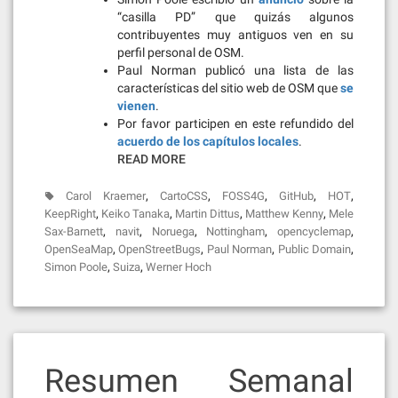
“casilla PD” que quizás algunos
contribuyentes muy antiguos ven en su
perfil personal de OSM.
Paul Norman publicó una lista de las
características del sitio web de OSM que
se
vienen
.
Por favor participen en este refundido del
acuerdo de los capítulos locales
.
READ MORE
,
,
,
,
,
Carol Kraemer
CartoCSS
FOSS4G
GitHub
HOT
,
,
,
,
KeepRight
Keiko Tanaka
Martin Dittus
Matthew Kenny
Mele
,
,
,
,
,
Sax-Barnett
navit
Noruega
Nottingham
opencyclemap
,
,
,
,
OpenSeaMap
OpenStreetBugs
Paul Norman
Public Domain
,
,
Simon Poole
Suiza
Werner Hoch
Resumen Semanal