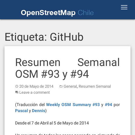
Skip
Toggl
to
OpenStreetMap
Chile
navig
content
Etiqueta:
GitHub
Resumen Semanal
OSM #93 y #94
,
20 de Mayo de 2014
General
Resumen Semanal
Leave a comment
(Traducción del
Weekly OSM Summary #93
y
#94
por
Pascal
y
Dennis
)
Desde el 7 de Abril al 5 de Mayo de 2014