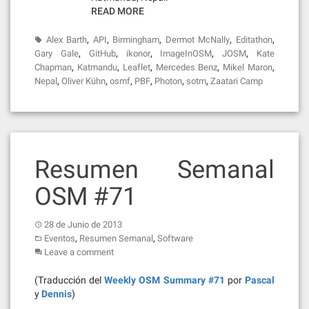
READ MORE
,
,
,
,
,
Alex Barth
API
Birmingham
Dermot McNally
Editathon
,
,
,
,
,
Gary Gale
GitHub
ikonor
ImageInOSM
JOSM
Kate
,
,
,
,
,
Chapman
Katmandu
Leaflet
Mercedes Benz
Mikel Maron
,
,
,
,
,
,
Nepal
Oliver Kühn
osmf
PBF
Photon
sotm
Zaatari Camp
Resumen Semanal
OSM #71
28 de Junio de 2013
,
,
Eventos
Resumen Semanal
Software
Leave a comment
(Traducción del
Weekly OSM Summary #71
por
Pascal
y
Dennis
)