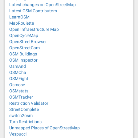
Latest changes on OpenStreetMap
Latest OSM Contributors
LearnOSM
MapRoulette
Open Infraestructure Map
OpenCycleMap
OpenStreetBrowser
OpenStreetCam
OSM Buildings
OSM Inspector
OsmAnd
OSMCha
OSMFight
Osmose
OSMstats
OSMTracker
Restriction Validator
StreetComplete
switch2osm
Turn Restrictions
Unmapped Places of OpenStreetMap
Vespucci