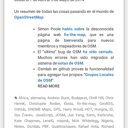
Un resumen de todas las cosas pasando en el mundo de
OpenStreetMap
.
Simon Poole
hablo sobre
la desconocida
página web
fix-the-map
, que es una
página de bienvenida para nuevos
miembros y mapeadores de OSM.
El “ultimo” bug de OSM
ha sido cerrado
.
Muchos errores han sido migrados al
sistema de
notas de OSM
.
Osmlab en github provee la funcionalidad
para agregar tus propios “
Grupos Locales
de OSM
“.
READ MORE
,
,
,
,
,
África
alemania
Andrew Buck
Budapest
Chrill Hill
Chris
,
,
,
,
,
Henrik
Christophe Rodier
Ebola
fix-the-map
GeoRSS
,
,
,
,
,
,
,
GitHub
GNOME Maps
GPS
Harry Wood
HOT
Hungria
iD
,
,
,
,
,
,
Ilya Zverev
JavaScript
JOSM
Jue Yang
Kano
Karlsruhe
,
,
,
,
,
Kate Chapman
Level0
mapnik
Nick Whitelegg
Nigeria
,
,
,
,
,
Notes
Osmlab
PBF
Quattroshapes
Rafael Avila
Richard