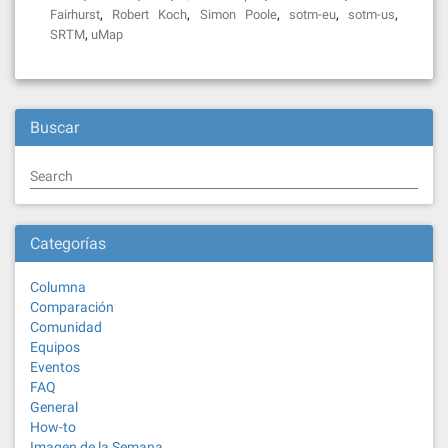
,
,
,
,
,
Fairhurst
Robert Koch
Simon Poole
sotm-eu
sotm-us
,
SRTM
uMap
Buscar
Search
Categorías
Columna
Comparación
Comunidad
Equipos
Eventos
FAQ
General
How-to
Imagen de la Semana