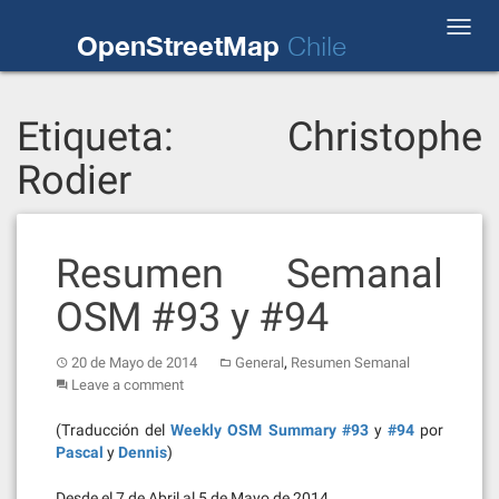
Skip
Toggl
to
OpenStreetMap
Chile
navig
content
Etiqueta:
Christophe
Rodier
Resumen Semanal
OSM #93 y #94
,
20 de Mayo de 2014
General
Resumen Semanal
Leave a comment
(Traducción del
Weekly OSM Summary #93
y
#94
por
Pascal
y
Dennis
)
Desde el 7 de Abril al 5 de Mayo de 2014