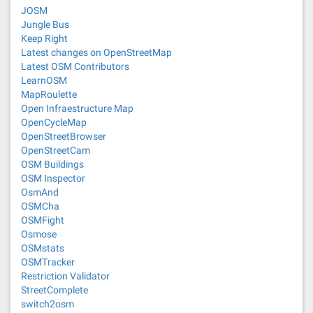
JOSM
Jungle Bus
Keep Right
Latest changes on OpenStreetMap
Latest OSM Contributors
LearnOSM
MapRoulette
Open Infraestructure Map
OpenCycleMap
OpenStreetBrowser
OpenStreetCam
OSM Buildings
OSM Inspector
OsmAnd
OSMCha
OSMFight
Osmose
OSMstats
OSMTracker
Restriction Validator
StreetComplete
switch2osm