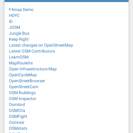
F4map Demo
HDYC
iD
JOSM
Jungle Bus
Keep Right
Latest changes on OpenStreetMap
Latest OSM Contributors
LearnOSM
MapRoulette
Open Infraestructure Map
OpenCycleMap
OpenStreetBrowser
OpenStreetCam
OSM Buildings
OSM Inspector
OsmAnd
OSMCha
OSMFight
Osmose
OSMstats