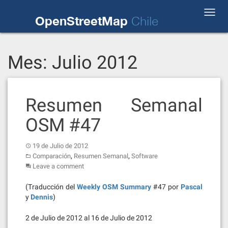
Skip
Toggl
to
OpenStreetMap
Chile
navig
content
Mes:
Julio 2012
Resumen Semanal
OSM #47
19 de Julio de 2012
,
,
Comparación
Resumen Semanal
Software
Leave a comment
(Traducción del
Weekly OSM Summary
#47 por
Pascal
y
Dennis
)
2 de Julio de 2012 al 16 de Julio de 2012