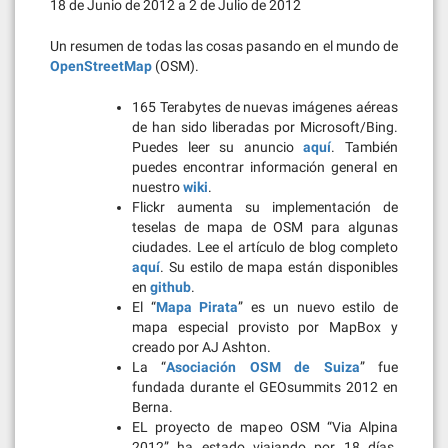
18 de Junio de 2012 a 2 de Julio de 2012
Un resumen de todas las cosas pasando en el mundo de
OpenStreetMap
(OSM).
165 Terabytes de nuevas imágenes aéreas
de han sido liberadas por Microsoft/Bing.
Puedes leer su anuncio
aquí
. También
puedes encontrar información general en
nuestro
wiki
.
Flickr aumenta su implementación de
teselas de mapa de OSM para algunas
ciudades. Lee el artículo de blog completo
aquí
. Su estilo de mapa están disponibles
en
github
.
El “
Mapa Pirata
” es un nuevo estilo de
mapa especial provisto por MapBox y
creado por AJ Ashton.
La “
Asociación OSM de Suiza
” fue
fundada durante el GEOsummits 2012 en
Berna.
EL proyecto de mapeo OSM “Via Alpina
2012” ha estado viajando por 18 días.