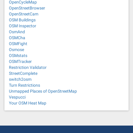
OpenCycleMap
OpenStreetBrowser
OpenStreetCam
OSM Buildings
OSM Inspector
OsmAnd
OSMCha
OSMFight
Osmose
OSMstats
OSMTracker
Restriction Validator
StreetComplete
switch2osm
Turn Restrictions
Unmapped Places of OpenStreetMap
Vespucci
Your OSM Heat Map