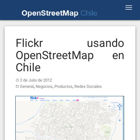
Skip
Toggl
to
OpenStreetMap
Chile
navig
content
Flickr usando
OpenStreetMap en
Chile
2 de Julio de 2012
,
,
,
General
Negocios
Productos
Redes Sociales