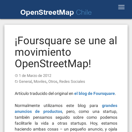
Skip
Toggl
to
OpenStreetMap
Chile
navig
content
¡Foursquare se une al
movimiento
OpenStreetMap!
1 de Marzo de 2012
,
,
,
General
Moviles
Otros
Redes Sociales
Artículo traducido del original en
el blog de Foursquare
.
Normalmente utilizamos este blog para
grandes
anuncios
de productos
, pero, como una startup,
también pensamos seguido sobre como podemos
facilitarle la vida a otras startups. Hoy, estamos
haciendo ambas cosas – un pequeño anuncio, y ojala