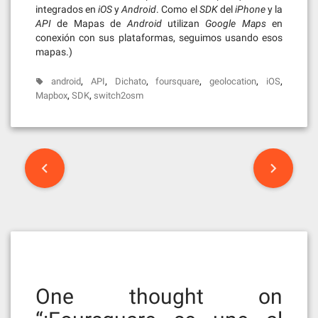
integrados en
iOS
y
Android
. Como el
SDK
del
iPhone
y la
API
de Mapas de
Android
utilizan
Google Maps
en
conexión con sus plataformas, seguimos usando esos
mapas.)
,
,
,
,
,
,
android
API
Dichato
foursquare
geolocation
iOS
,
,
Mapbox
SDK
switch2osm
Post
navigation
One thought on