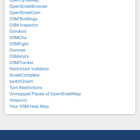
OpenCycleMap
OpenStreetBrowser
OpenStreetCam
OSM Buildings
OSM Inspector
OsmAnd
OSMCha
OSMFight
Osmose
OSMstats
OSMTracker
Restriction Validator
StreetComplete
switch2osm
Turn Restrictions
Unmapped Places of OpenStreetMap
Vespucci
Your OSM Heat Map