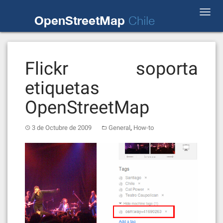
Skip
Toggl
to
OpenStreetMap
Chile
navig
content
Flickr soporta
etiquetas
OpenStreetMap
,
3 de Octubre de 2009
General
How-to