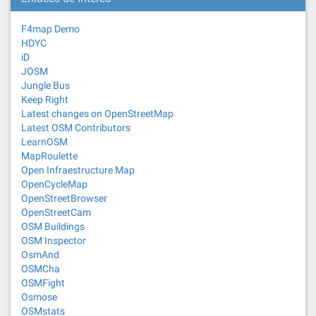
F4map Demo
HDYC
iD
JOSM
Jungle Bus
Keep Right
Latest changes on OpenStreetMap
Latest OSM Contributors
LearnOSM
MapRoulette
Open Infraestructure Map
OpenCycleMap
OpenStreetBrowser
OpenStreetCam
OSM Buildings
OSM Inspector
OsmAnd
OSMCha
OSMFight
Osmose
OSMstats