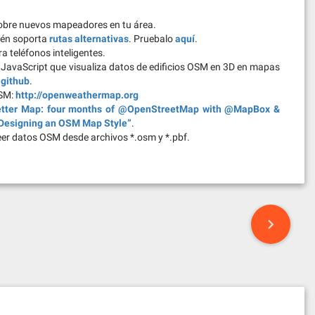
 sobre nuevos mapeadores en tu área.
ién soporta
rutas alternativas
. Pruebalo
aquí
.
 teléfonos inteligentes.
ía JavaScript que visualiza datos de edificios OSM en 3D en mapas
n
github
.
OSM:
http://openweathermap.org
etter Map: four months of @OpenStreetMap with @MapBox &
Designing an OSM Map Style”
.
er datos OSM desde archivos *.osm y *.pbf.