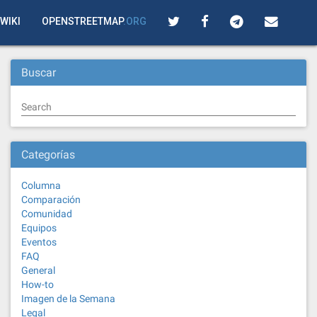
WIKI
OPENSTREETMAP
.ORG
Buscar
Search
Categorías
Columna
Comparación
Comunidad
Equipos
Eventos
FAQ
General
How-to
Imagen de la Semana
Legal