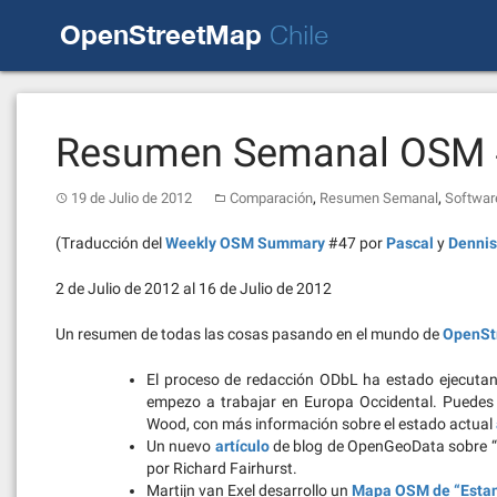
Skip
OpenStreetMap
to
Chile
content
Resumen Semanal OSM
,
,
19 de Julio de 2012
Comparación
Resumen Semanal
Softwar
(Traducción del
Weekly OSM Summary
#47 por
Pascal
y
Dennis
2 de Julio de 2012 al 16 de Julio de 2012
Un resumen de todas las cosas pasando en el mundo de
OpenSt
El proceso de redacción ODbL ha estado ejecutan
empezo a trabajar en Europa Occidental. Puedes
Wood, con más información sobre el estado actual
Un nuevo
artículo
de blog de OpenGeoData sobre “
por Richard Fairhurst.
Martijn van Exel desarrollo un
Mapa OSM de “Esta