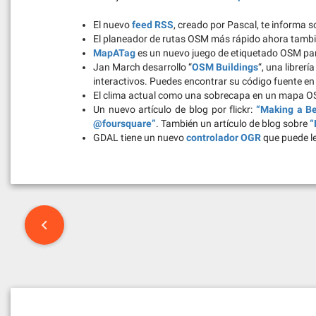
El nuevo
feed RSS
, creado por Pascal, te informa
El planeador de rutas OSM más rápido ahora tamb
MapATag
es un nuevo juego de etiquetado OSM para
Jan March desarrollo “
OSM Buildings
“, una librer
interactivos. Puedes encontrar su código fuente e
El clima actual como una sobrecapa en un mapa 
Un nuevo artículo de blog por flickr:
“Making a B
@foursquare”
. También un artículo de blog sobre
“
GDAL tiene un nuevo
controlador OGR
que puede le
Post
navigation