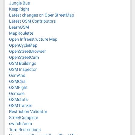
Jungle Bus
Keep Right
Latest changes on OpenStreetMap
Latest OSM Contributors
LearnOSM
MapRoulette
Open Infraestructure Map
OpenCycleMap
OpenStreetBrowser
OpenStreetCam
OSM Buildings
OSM Inspector
OsmAnd
OSMCha
OSMFight
Osmose
OSMstats
OSMTracker
Restriction Validator
StreetComplete
switch2osm
Turn Restrictions