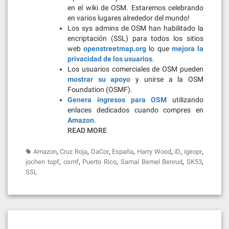
en el wiki de OSM. Estaremos celebrando
en varios lugares alrededor del mundo!
Los sys admins de OSM han habilitado la
encriptación (SSL) para todos los sitios
web
openstreetmap.org
lo que
mejora la
privacidad de los usuarios
.
Los usuarios comerciales de OSM pueden
mostrar su apoyo
y unirse a la OSM
Foundation (OSMF).
Genera ingresos para OSM
utilizando
enlaces dedicados cuando compres en
Amazon
.
READ MORE
,
,
,
,
,
,
,
Amazon
Cruz Roja
DaCor
España
Harry Wood
iD
igeopr
,
,
,
,
,
jochen topf
osmf
Puerto Rico
Samal Bemel Benrud
SK53
SSL