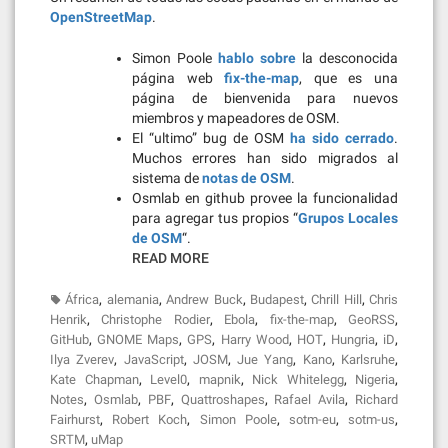
OpenStreetMap
.
Simon Poole
hablo sobre
la desconocida
página web
fix-the-map
, que es una
página de bienvenida para nuevos
miembros y mapeadores de OSM.
El “ultimo” bug de OSM
ha sido cerrado
.
Muchos errores han sido migrados al
sistema de
notas de OSM
.
Osmlab en github provee la funcionalidad
para agregar tus propios “
Grupos Locales
de OSM
“.
READ MORE
,
,
,
,
,
África
alemania
Andrew Buck
Budapest
Chrill Hill
Chris
,
,
,
,
,
Henrik
Christophe Rodier
Ebola
fix-the-map
GeoRSS
,
,
,
,
,
,
,
GitHub
GNOME Maps
GPS
Harry Wood
HOT
Hungria
iD
,
,
,
,
,
,
Ilya Zverev
JavaScript
JOSM
Jue Yang
Kano
Karlsruhe
,
,
,
,
,
Kate Chapman
Level0
mapnik
Nick Whitelegg
Nigeria
,
,
,
,
,
Notes
Osmlab
PBF
Quattroshapes
Rafael Avila
Richard
,
,
,
,
,
Fairhurst
Robert Koch
Simon Poole
sotm-eu
sotm-us
,
SRTM
uMap