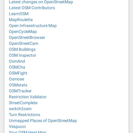
Latest changes on OpenStreetMap
Latest OSM Contributors
LearnOSM
MapRoulette
Open Infraestructure Map
OpenCycleMap
OpenStreetBrowser
OpenStreetCam
OSM Buildings
OSM Inspector
OsmAnd
OSMCha
OSMFight
Osmose
OSMstats
OSMTracker
Restriction Validator
StreetComplete
switch2osm
Turn Restrictions
Unmapped Places of OpenStreetMap
Vespucci
Your OSM Heat Map