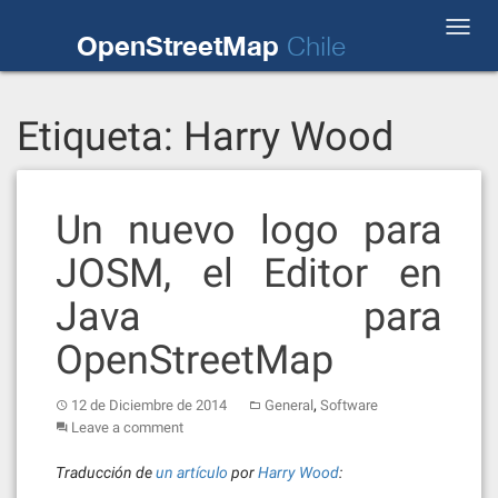
Skip
Toggl
to
OpenStreetMap
Chile
navig
content
Etiqueta:
Harry Wood
Un nuevo logo para
JOSM, el Editor en
Java para
OpenStreetMap
,
12 de Diciembre de 2014
General
Software
Leave a comment
Traducción de
un artículo
por
Harry Wood
: