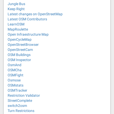
Jungle Bus
Keep Right
Latest changes on OpenStreetMap
Latest OSM Contributors
LearnOSM
MapRoulette
Open Infraestructure Map
OpenCycleMap
OpenStreetBrowser
OpenStreetCam
OSM Buildings
OSM Inspector
OsmAnd
OSMCha
OSMFight
Osmose
OSMstats
OSMTracker
Restriction Validator
StreetComplete
switch2osm
Turn Restrictions