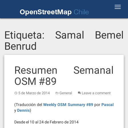
Skip
Toggl
to
OpenStreetMap
Chile
navig
content
Etiqueta:
Samal Bemel
Benrud
Resumen Semanal
OSM #89
5 de Marzo de 2014
General
Leave a comment
(Traducción del
Weekly OSM Summary #89
por
Pascal
y
Dennis
)
Desde el 10 al 24 de Febrero de 2014