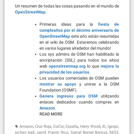
Un resumen de todas las cosas pasando en el mundo de
OpenStreetMap
.
Primeras ideas para la
fiesta de
cumpleaños por el décimo aniversario de
OpenStreetMap
este año están resumidas
en el wiki de OSM. Estaremos celebrando
en varios lugares alrededor del mundo!
Los sys admins de OSM han habilitado la
encriptación (SSL) para todos los sitios
web
openstreetmap.org
lo que
mejora la
privacidad de los usuarios
.
Los usuarios comerciales de OSM pueden
mostrar su apoyo
y unirse a la OSM
Foundation (OSMF).
Genera ingresos para OSM
utilizando
enlaces dedicados cuando compres en
Amazon
.
READ MORE
,
,
,
,
,
,
,
Amazon
Cruz Roja
DaCor
España
Harry Wood
iD
igeopr
,
,
,
,
,
jochen topf
osmf
Puerto Rico
Samal Bemel Benrud
SK53