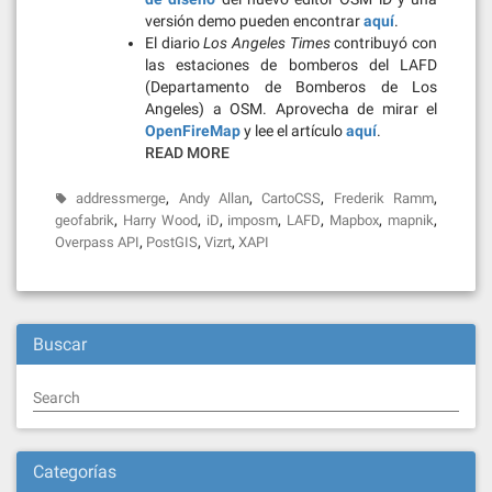
versión demo pueden encontrar
aquí
.
El diario
Los Angeles Times
contribuyó con
las estaciones de bomberos del LAFD
(Departamento de Bomberos de Los
Angeles) a OSM. Aprovecha de mirar el
OpenFireMap
y lee el artículo
aquí
.
READ MORE
,
,
,
,
addressmerge
Andy Allan
CartoCSS
Frederik Ramm
,
,
,
,
,
,
,
geofabrik
Harry Wood
iD
imposm
LAFD
Mapbox
mapnik
,
,
,
Overpass API
PostGIS
Vizrt
XAPI
Buscar
Search
Categorías