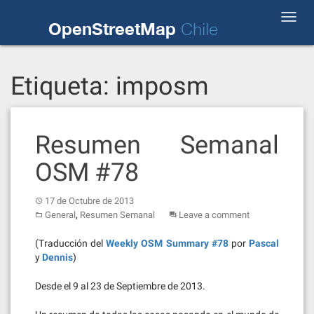
Skip
Toggl
to
OpenStreetMap
Chile
navig
content
Etiqueta:
imposm
Resumen Semanal
OSM #78
17 de Octubre de 2013
,
General
Resumen Semanal
Leave a comment
(Traducción del
Weekly OSM Summary #78
por
Pascal
y
Dennis
)
Desde el 9 al 23 de Septiembre de 2013.