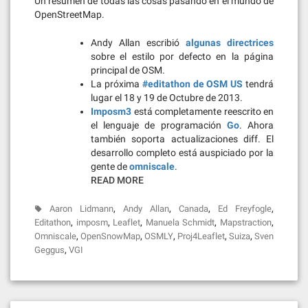
Un resumen de todas las cosas pasando en el mundo de
OpenStreetMap.
Andy Allan escribió
algunas directrices
sobre el estilo por defecto en la página
principal de OSM.
La próxima
#editathon de OSM US
tendrá
lugar el 18 y 19 de Octubre de 2013.
Imposm3
está completamente reescrito en
el lenguaje de programación
Go
. Ahora
también soporta actualizaciones diff. El
desarrollo completo está auspiciado por la
gente de
omniscale
.
READ MORE
,
,
,
,
Aaron Lidmann
Andy Allan
Canada
Ed Freyfogle
,
,
,
,
,
Editathon
imposm
Leaflet
Manuela Schmidt
Mapstraction
,
,
,
,
,
Omniscale
OpenSnowMap
OSMLY
Proj4Leaflet
Suiza
Sven
,
Geggus
VGI