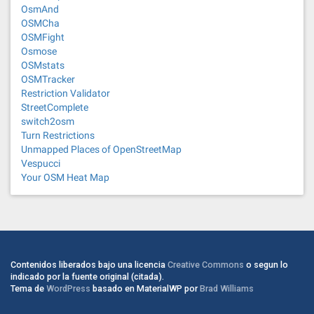
OsmAnd
OSMCha
OSMFight
Osmose
OSMstats
OSMTracker
Restriction Validator
StreetComplete
switch2osm
Turn Restrictions
Unmapped Places of OpenStreetMap
Vespucci
Your OSM Heat Map
Contenidos liberados bajo una licencia
Creative Commons
o segun lo
indicado por la fuente original (citada).
Tema de
WordPress
basado en MaterialWP por
Brad Williams