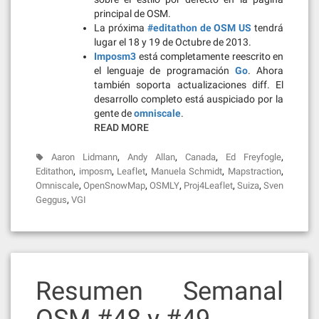
principal de OSM.
La próxima
#editathon de OSM US
tendrá
lugar el 18 y 19 de Octubre de 2013.
Imposm3
está completamente reescrito en
el lenguaje de programación
Go
. Ahora
también soporta actualizaciones diff. El
desarrollo completo está auspiciado por la
gente de
omniscale
.
READ MORE
,
,
,
,
Aaron Lidmann
Andy Allan
Canada
Ed Freyfogle
,
,
,
,
,
Editathon
imposm
Leaflet
Manuela Schmidt
Mapstraction
,
,
,
,
,
Omniscale
OpenSnowMap
OSMLY
Proj4Leaflet
Suiza
Sven
,
Geggus
VGI
Resumen Semanal