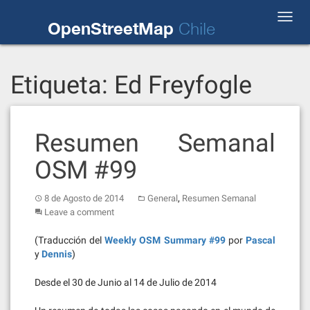
Skip
Toggl
to
OpenStreetMap
Chile
navig
content
Etiqueta:
Ed Freyfogle
Resumen Semanal
OSM #99
,
8 de Agosto de 2014
General
Resumen Semanal
Leave a comment
(Traducción del
Weekly OSM Summary #99
por
Pascal
y
Dennis
)
Desde el 30 de Junio al 14 de Julio de 2014