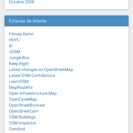
Octubre 2008
Enlaces de Interés
F4map Demo
HDYC
iD
JOSM
Jungle Bus
Keep Right
Latest changes on OpenStreetMap
Latest OSM Contributors
LearnOSM
MapRoulette
Open Infraestructure Map
OpenCycleMap
OpenStreetBrowser
OpenStreetCam
OSM Buildings
OSM Inspector
OsmAnd