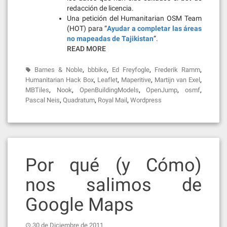
redacción de licencia.
Una petición del Humanitarian OSM Team
(HOT) para “
Ayudar a completar las áreas
no mapeadas de Tajikistan
“.
READ MORE
,
,
,
,
Barnes & Noble
bbbike
Ed Freyfogle
Frederik Ramm
,
,
,
,
Humanitarian Hack Box
Leaflet
Maperitive
Martijn van Exel
,
,
,
,
,
MBTiles
Nook
OpenBuildingModels
OpenJump
osmf
,
,
,
Pascal Neis
Quadratum
Royal Mail
Wordpress
Por qué (y Cómo)
nos salimos de
Google Maps
30 de Diciembre de 2011