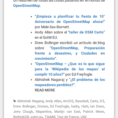
Un resumen de todas las cosas pasando en el mundo de
OpenStreetMap
.
“
¡Empieza a planificar tu fiesta de 10°
Aniversario de OpenStreetMap ahora!
”
por Mele Sax-Barnett.
Andy Allan sobre el “
taller de OSM Carto
”
en el SotM EU.
Drew Bollinger escribió un artículo de blog
sobre “
OpenStreetMap, Preparación
frente a desastres, y Ciudades en
crecimiento
“.
“
OpenStreetMap – ¿Que es lo que sigue
para la ‘Wikipedia de los mapas‘ al
cumplir 10 años?
” por Ed Freyfogle.
Abhishek Nagaraj y “
¿El problema de los
mapeadores perdidos?
“.
READ MORE
,
,
,
,
,
,
Abhishek Nagaraj
Andy Allan
ArcGIS
Baseball
Carto
D3
,
,
,
,
,
,
Drew Bollinger
Drones
Ed Freyfogle
hadry
Haiti
Ian Dees
,
,
,
,
Jerry Clough
Maperitive
Martijn van Exel
Patrick Meier
,
,
,
,
RethinkDB
sotm-eu
TileMill
Tour de France
UAV