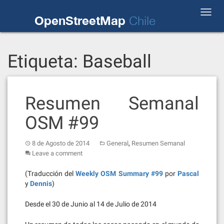
Skip
Toggl
to
OpenStreetMap
Chile
navig
content
Etiqueta:
Baseball
Resumen Semanal
OSM #99
,
8 de Agosto de 2014
General
Resumen Semanal
Leave a comment
(Traducción del
Weekly OSM Summary #99
por
Pascal
y
Dennis
)
Desde el 30 de Junio al 14 de Julio de 2014