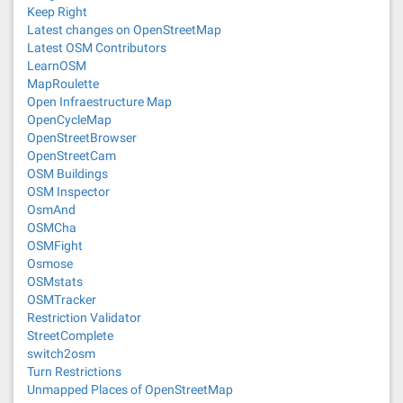
Keep Right
Latest changes on OpenStreetMap
Latest OSM Contributors
LearnOSM
MapRoulette
Open Infraestructure Map
OpenCycleMap
OpenStreetBrowser
OpenStreetCam
OSM Buildings
OSM Inspector
OsmAnd
OSMCha
OSMFight
Osmose
OSMstats
OSMTracker
Restriction Validator
StreetComplete
switch2osm
Turn Restrictions
Unmapped Places of OpenStreetMap