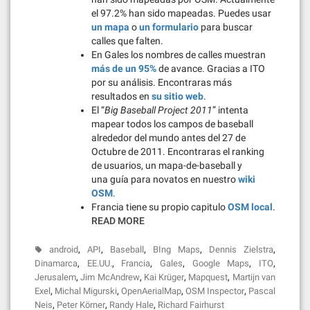
el 97.2% han sido mapeadas. Puedes usar
un mapa
o
un formulario
para buscar
calles que falten.
En Gales los nombres de calles muestran
más de un 95%
de avance. Gracias a ITO
por su análisis. Encontraras más
resultados en
su sitio web
.
El “
Big Baseball Project 2011
” intenta
mapear todos los campos de baseball
alrededor del mundo antes del 27 de
Octubre de 2011. Encontraras el ranking
de usuarios, un mapa-de-baseball y
una guía para novatos en nuestro
wiki
OSM
.
Francia tiene su propio capitulo
OSM local
.
READ MORE
,
,
,
,
,
android
API
Baseball
BIng Maps
Dennis Zielstra
,
,
,
,
,
,
Dinamarca
EE.UU.
Francia
Gales
Google Maps
ITO
,
,
,
,
Jerusalem
Jim McAndrew
Kai Krüger
Mapquest
Martijn van
,
,
,
,
Exel
Michal Migurski
OpenAerialMap
OSM Inspector
Pascal
,
,
,
Neis
Peter Körner
Randy Hale
Richard Fairhurst