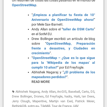
Un resumen de todas las cosas pasando en el mundo de
OpenStreetMap
.
“
¡Empieza a planificar tu fiesta de 10°
Aniversario de OpenStreetMap ahora!
”
por Mele Sax-Barnett.
Andy Allan sobre el “
taller de OSM Carto
”
en el SotM EU.
Drew Bollinger escribió un artículo de blog
sobre “
OpenStreetMap, Preparación
frente a desastres, y Ciudades en
crecimiento
“.
“
OpenStreetMap – ¿Que es lo que sigue
para la ‘Wikipedia de los mapas‘ al
cumplir 10 años?
” por Ed Freyfogle.
Abhishek Nagaraj y “
¿El problema de los
mapeadores perdidos?
“.
READ MORE
,
,
,
,
,
,
Abhishek Nagaraj
Andy Allan
ArcGIS
Baseball
Carto
D3
,
,
,
,
,
,
Drew Bollinger
Drones
Ed Freyfogle
hadry
Haiti
Ian Dees
,
,
,
,
Jerry Clough
Maperitive
Martijn van Exel
Patrick Meier
,
,
,
,
RethinkDB
sotm-eu
TileMill
Tour de France
UAV