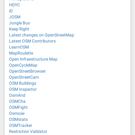
HDYC
iD
JOSM
Jungle Bus
Keep Right
Latest changes on OpenStreetMap
Latest OSM Contributors
LearnOSM
MapRoulette
Open Infraestructure Map
OpenCycleMap
OpenStreetBrowser
OpenStreetCam
OSM Buildings
OSM Inspector
OsmAnd
OSMCha
OSMFight
Osmose
OSMstats
OSMTracker
Restriction Validator