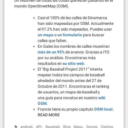
Un resumen de todas las cosas que están pasando en el
mundo OpenStreetMap (OSM).
Casi el 100% de las calles de Dinamarca
han sido mapeadas por OSM. Actualmente
el 97.2% han sido mapeadas. Puedes usar
un mapa
o
un formulario
para buscar
calles que falten.
En Gales los nombres de calles muestran
más de un 95%
de avance. Gracias a ITO
por su análisis. Encontraras más
resultados en
su sitio web
.
El “
Big Baseball Project 2011
” intenta
mapear todos los campos de baseball
alrededor del mundo antes del 27 de
Octubre de 2011. Encontraras el ranking
de usuarios, un mapa-de-baseball y
una guía para novatos en nuestro
wiki
OSM
.
Francia tiene su propio capitulo
OSM local
.
READ MORE
,
,
,
,
,
android
API
Baseball
BIng Maps
Dennis Zielstra