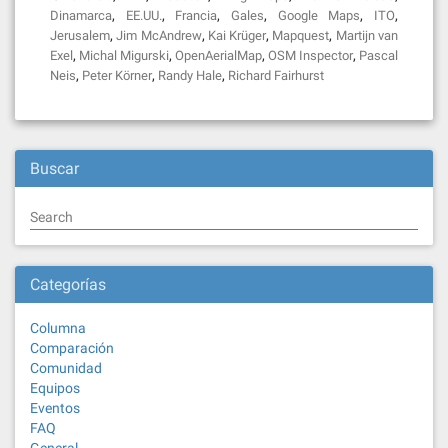
,
,
,
,
,
,
Dinamarca
EE.UU.
Francia
Gales
Google Maps
ITO
,
,
,
,
Jerusalem
Jim McAndrew
Kai Krüger
Mapquest
Martijn van
,
,
,
,
Exel
Michal Migurski
OpenAerialMap
OSM Inspector
Pascal
,
,
,
Neis
Peter Körner
Randy Hale
Richard Fairhurst
Buscar
Search
Categorías
Columna
Comparación
Comunidad
Equipos
Eventos
FAQ