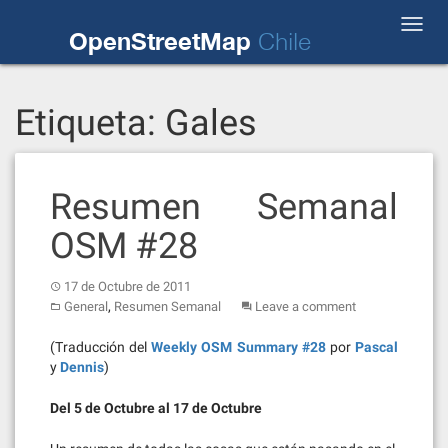
Skip
Toggl
to
OpenStreetMap
Chile
navig
content
Etiqueta:
Gales
Resumen Semanal
OSM #28
17 de Octubre de 2011
,
General
Resumen Semanal
Leave a comment
(Traducción del
Weekly OSM Summary #28
por
Pascal
y
Dennis
)
Del 5 de Octubre al 17 de Octubre