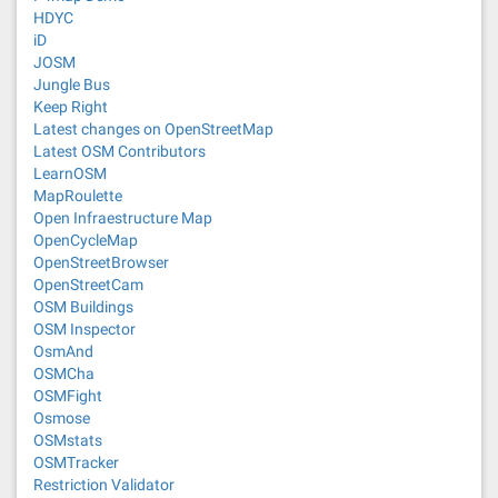
HDYC
iD
JOSM
Jungle Bus
Keep Right
Latest changes on OpenStreetMap
Latest OSM Contributors
LearnOSM
MapRoulette
Open Infraestructure Map
OpenCycleMap
OpenStreetBrowser
OpenStreetCam
OSM Buildings
OSM Inspector
OsmAnd
OSMCha
OSMFight
Osmose
OSMstats
OSMTracker
Restriction Validator