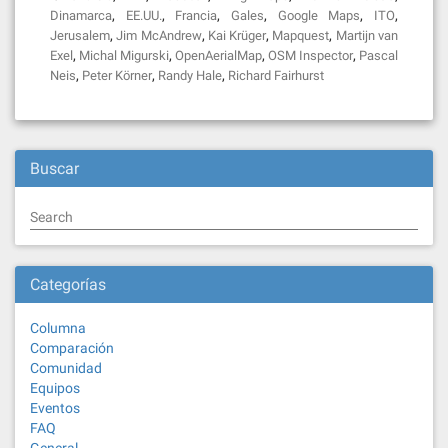
,
,
,
,
,
,
Dinamarca
EE.UU.
Francia
Gales
Google Maps
ITO
,
,
,
,
Jerusalem
Jim McAndrew
Kai Krüger
Mapquest
Martijn van
,
,
,
,
Exel
Michal Migurski
OpenAerialMap
OSM Inspector
Pascal
,
,
,
Neis
Peter Körner
Randy Hale
Richard Fairhurst
Buscar
Search
Categorías
Columna
Comparación
Comunidad
Equipos
Eventos
FAQ