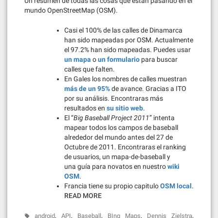
Un resumen de todas las cosas que están pasando en el
mundo OpenStreetMap (OSM).
Casi el 100% de las calles de Dinamarca
han sido mapeadas por OSM. Actualmente
el 97.2% han sido mapeadas. Puedes usar
un mapa
o
un formulario
para buscar
calles que falten.
En Gales los nombres de calles muestran
más de un 95%
de avance. Gracias a ITO
por su análisis. Encontraras más
resultados en
su sitio web
.
El “
Big Baseball Project 2011
” intenta
mapear todos los campos de baseball
alrededor del mundo antes del 27 de
Octubre de 2011. Encontraras el ranking
de usuarios, un mapa-de-baseball y
una guía para novatos en nuestro
wiki
OSM
.
Francia tiene su propio capitulo
OSM local
.
READ MORE
,
,
,
,
,
android
API
Baseball
BIng Maps
Dennis Zielstra