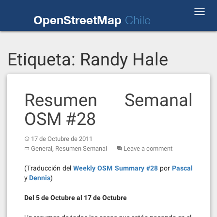
Skip
Toggl
to
OpenStreetMap
Chile
navig
content
Etiqueta:
Randy Hale
Resumen Semanal
OSM #28
17 de Octubre de 2011
,
General
Resumen Semanal
Leave a comment
(Traducción del
Weekly OSM Summary #28
por
Pascal
y
Dennis
)
Del 5 de Octubre al 17 de Octubre