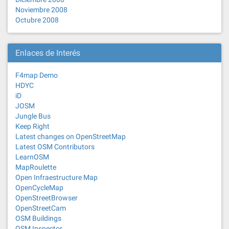
Noviembre 2008
Octubre 2008
Enlaces de Interés
F4map Demo
HDYC
iD
JOSM
Jungle Bus
Keep Right
Latest changes on OpenStreetMap
Latest OSM Contributors
LearnOSM
MapRoulette
Open Infraestructure Map
OpenCycleMap
OpenStreetBrowser
OpenStreetCam
OSM Buildings
OSM Inspector