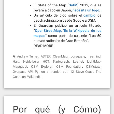
El State of the Map (
SotM
) 2012, que se
llevara a cabo en Japón,
necesita un logo
.
Un artículo de blog sobre el
cambio
de
geochaching.com desde Google a OSM.
El Guardian publico un articulo titulado
“
OpenStreetMap: ‘Es la Wikipedia de los
mapas’
” como parte de su serie “Los 50
nuevos radicales de Gran Bretaña”.
READ MORE
,
,
,
,
,
Andrew Turner
ASTER
CleanMap
foursquare
freemind
,
,
,
,
,
,
Haiti
Heidelberg
HOT
Kartograph
Leaflet
LightMap
,
,
,
,
Mapquest
OSM Explorer
OSM Foundation
OSMstats
,
,
,
,
,
Overpass API
Python
smrender
sotm12
Steve Coast
The
,
Guardian
Wikipedia
Por qué (y Cómo)