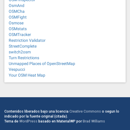
OsmAnd
OSMCha
OSMFight
Osmose
OSMstats
OSMTracker
Restriction Validator
StreetComplete
switch2osm
Turn Restrictions
Unmapped Places of OpenStreetMap
Vespucci
Your OSM Heat Map
Contenidos liberados bajo una licencia
Creative Commons
o segun lo
indicado por la fuente original (citada).
Tema de
WordPress
basado en MaterialWP por
Brad Williams