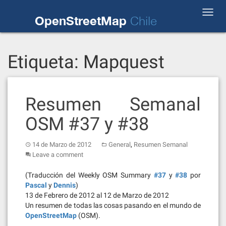
Skip
Toggl
to
OpenStreetMap
Chile
navig
content
Etiqueta:
Mapquest
Resumen Semanal
OSM #37 y #38
,
14 de Marzo de 2012
General
Resumen Semanal
Leave a comment
(Traducción del Weekly OSM Summary
#37
y
#38
por
Pascal
y
Dennis
)
13 de Febrero de 2012 al 12 de Marzo de 2012
Un resumen de todas las cosas pasando en el mundo de
OpenStreetMap
(OSM).