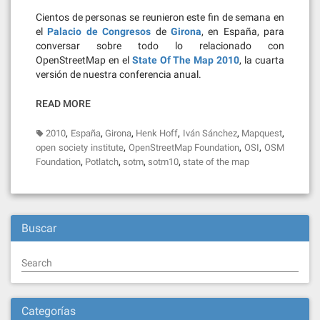
Cientos de personas se reunieron este fin de semana en
el
Palacio de Congresos
de
Girona
, en España, para
conversar sobre todo lo relacionado con
OpenStreetMap en el
State Of The Map 2010
, la cuarta
versión de nuestra conferencia anual.
READ MORE
,
,
,
,
,
,
2010
España
Girona
Henk Hoff
Iván Sánchez
Mapquest
,
,
,
open society institute
OpenStreetMap Foundation
OSI
OSM
,
,
,
,
Foundation
Potlatch
sotm
sotm10
state of the map
Buscar
Search
Categorías