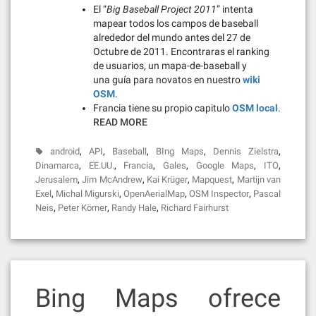
El “
Big Baseball Project 2011
” intenta
mapear todos los campos de baseball
alrededor del mundo antes del 27 de
Octubre de 2011. Encontraras el ranking
de usuarios, un mapa-de-baseball y
una guía para novatos en nuestro
wiki
OSM
.
Francia tiene su propio capitulo
OSM local
.
READ MORE
,
,
,
,
,
android
API
Baseball
BIng Maps
Dennis Zielstra
,
,
,
,
,
,
Dinamarca
EE.UU.
Francia
Gales
Google Maps
ITO
,
,
,
,
Jerusalem
Jim McAndrew
Kai Krüger
Mapquest
Martijn van
,
,
,
,
Exel
Michal Migurski
OpenAerialMap
OSM Inspector
Pascal
,
,
,
Neis
Peter Körner
Randy Hale
Richard Fairhurst
Bing Maps ofrece