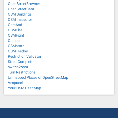
OpenStreetBrowser
OpenStreetCam
OSM Buildings
OSM Inspector
OsmAnd
OSMCha
OSMFight
Osmose
OSMstats
OSMTracker
Restriction Validator
StreetComplete
switch2osm
Turn Restrictions
Unmapped Places of OpenStreetMap
Vespucci
Your OSM Heat Map