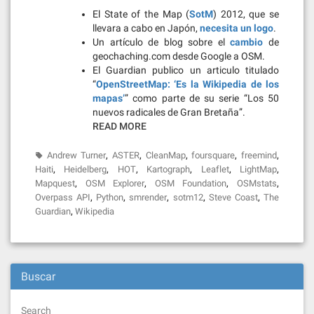
El State of the Map (
SotM
) 2012, que se
llevara a cabo en Japón,
necesita un logo
.
Un artículo de blog sobre el
cambio
de
geochaching.com desde Google a OSM.
El Guardian publico un articulo titulado
“
OpenStreetMap: ‘Es la Wikipedia de los
mapas’
” como parte de su serie “Los 50
nuevos radicales de Gran Bretaña”.
READ MORE
,
,
,
,
,
Andrew Turner
ASTER
CleanMap
foursquare
freemind
,
,
,
,
,
,
Haiti
Heidelberg
HOT
Kartograph
Leaflet
LightMap
,
,
,
,
Mapquest
OSM Explorer
OSM Foundation
OSMstats
,
,
,
,
,
Overpass API
Python
smrender
sotm12
Steve Coast
The
,
Guardian
Wikipedia
Buscar
Search