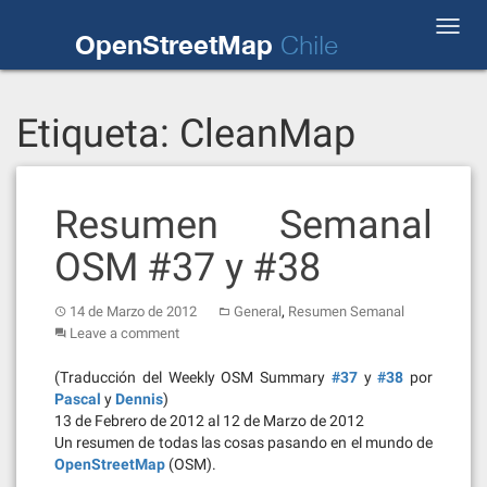
Skip
Toggl
to
OpenStreetMap
Chile
navig
content
Etiqueta:
CleanMap
Resumen Semanal
OSM #37 y #38
,
14 de Marzo de 2012
General
Resumen Semanal
Leave a comment
(Traducción del Weekly OSM Summary
#37
y
#38
por
Pascal
y
Dennis
)
13 de Febrero de 2012 al 12 de Marzo de 2012
Un resumen de todas las cosas pasando en el mundo de
OpenStreetMap
(OSM).