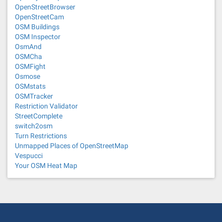
OpenStreetBrowser
OpenStreetCam
OSM Buildings
OSM Inspector
OsmAnd
OSMCha
OSMFight
Osmose
OSMstats
OSMTracker
Restriction Validator
StreetComplete
switch2osm
Turn Restrictions
Unmapped Places of OpenStreetMap
Vespucci
Your OSM Heat Map