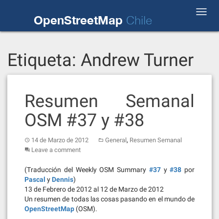
Skip
Toggl
to
OpenStreetMap
Chile
navig
content
Etiqueta:
Andrew Turner
Resumen Semanal
OSM #37 y #38
,
14 de Marzo de 2012
General
Resumen Semanal
Leave a comment
(Traducción del Weekly OSM Summary
#37
y
#38
por
Pascal
y
Dennis
)
13 de Febrero de 2012 al 12 de Marzo de 2012
Un resumen de todas las cosas pasando en el mundo de
OpenStreetMap
(OSM).