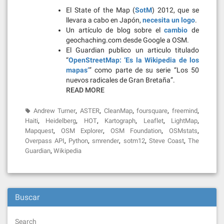
El State of the Map (
SotM
) 2012, que se
llevara a cabo en Japón,
necesita un logo
.
Un artículo de blog sobre el
cambio
de
geochaching.com desde Google a OSM.
El Guardian publico un articulo titulado
“
OpenStreetMap: ‘Es la Wikipedia de los
mapas’
” como parte de su serie “Los 50
nuevos radicales de Gran Bretaña”.
READ MORE
,
,
,
,
,
Andrew Turner
ASTER
CleanMap
foursquare
freemind
,
,
,
,
,
,
Haiti
Heidelberg
HOT
Kartograph
Leaflet
LightMap
,
,
,
,
Mapquest
OSM Explorer
OSM Foundation
OSMstats
,
,
,
,
,
Overpass API
Python
smrender
sotm12
Steve Coast
The
,
Guardian
Wikipedia
Buscar
Search