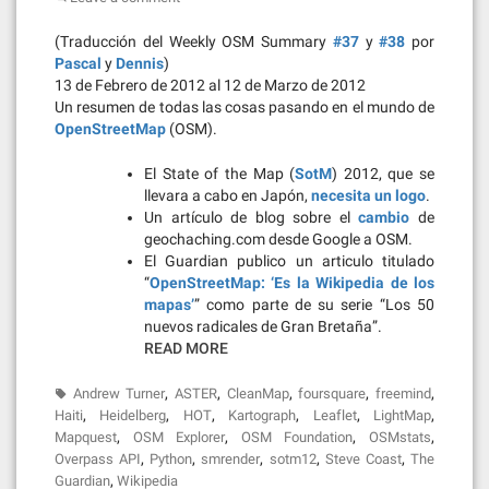
(Traducción del Weekly OSM Summary
#37
y
#38
por
Pascal
y
Dennis
)
13 de Febrero de 2012 al 12 de Marzo de 2012
Un resumen de todas las cosas pasando en el mundo de
OpenStreetMap
(OSM).
El State of the Map (
SotM
) 2012, que se
llevara a cabo en Japón,
necesita un logo
.
Un artículo de blog sobre el
cambio
de
geochaching.com desde Google a OSM.
El Guardian publico un articulo titulado
“
OpenStreetMap: ‘Es la Wikipedia de los
mapas’
” como parte de su serie “Los 50
nuevos radicales de Gran Bretaña”.
READ MORE
,
,
,
,
,
Andrew Turner
ASTER
CleanMap
foursquare
freemind
,
,
,
,
,
,
Haiti
Heidelberg
HOT
Kartograph
Leaflet
LightMap
,
,
,
,
Mapquest
OSM Explorer
OSM Foundation
OSMstats
,
,
,
,
,
Overpass API
Python
smrender
sotm12
Steve Coast
The
,
Guardian
Wikipedia