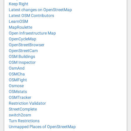
Keep Right
Latest changes on OpenStreetMap
Latest OSM Contributors
LearnOSM
MapRoulette
Open Infraestructure Map
OpenCycleMap
OpenStreetBrowser
OpenStreetCam
OSM Buildings
OSM Inspector
OsmAnd
OSMCha
OSMFight
Osmose
OSMstats
OSMTracker
Restriction Validator
StreetComplete
switch2osm
Turn Restrictions
Unmapped Places of OpenStreetMap