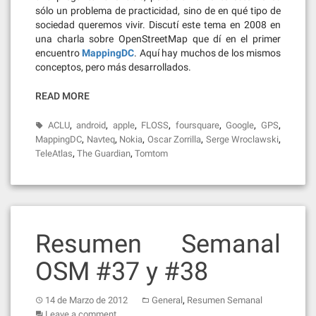
sólo un problema de practicidad, sino de en qué tipo de
sociedad queremos vivir. Discutí este tema en 2008 en
una charla sobre OpenStreetMap que dí en el primer
encuentro
MappingDC
. Aquí hay muchos de los mismos
conceptos, pero más desarrollados.
READ MORE
,
,
,
,
,
,
,
ACLU
android
apple
FLOSS
foursquare
Google
GPS
,
,
,
,
,
MappingDC
Navteq
Nokia
Oscar Zorrilla
Serge Wroclawski
,
,
TeleAtlas
The Guardian
Tomtom
Resumen Semanal
OSM #37 y #38
,
14 de Marzo de 2012
General
Resumen Semanal
Leave a comment