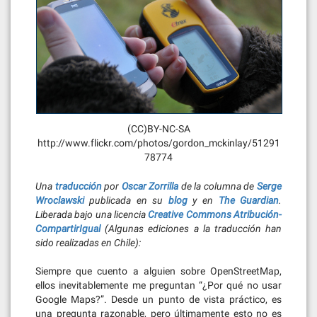
(CC)BY-NC-SA
http://www.flickr.com/photos/gordon_mckinlay/51291
78774
Una
traducción
por
Oscar Zorrilla
de la columna de
Serge
Wroclawski
publicada en su
blog
y en
The Guardian
.
Liberada bajo una licencia
Creative Commons Atribución-
CompartirIgual
(Algunas ediciones a la traducción han
sido realizadas en Chile):
Siempre que cuento a alguien sobre OpenStreetMap,
ellos inevitablemente me preguntan “¿Por qué no usar
Google Maps?”. Desde un punto de vista práctico, es
una pregunta razonable, pero últimamente esto no es