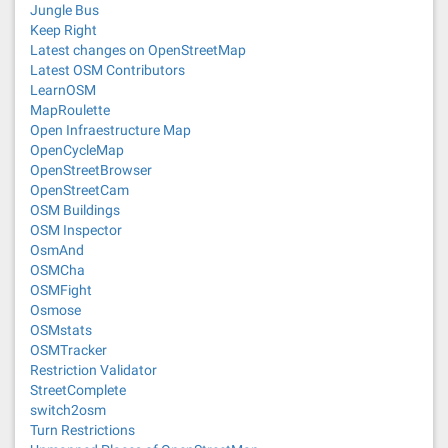
Jungle Bus
Keep Right
Latest changes on OpenStreetMap
Latest OSM Contributors
LearnOSM
MapRoulette
Open Infraestructure Map
OpenCycleMap
OpenStreetBrowser
OpenStreetCam
OSM Buildings
OSM Inspector
OsmAnd
OSMCha
OSMFight
Osmose
OSMstats
OSMTracker
Restriction Validator
StreetComplete
switch2osm
Turn Restrictions