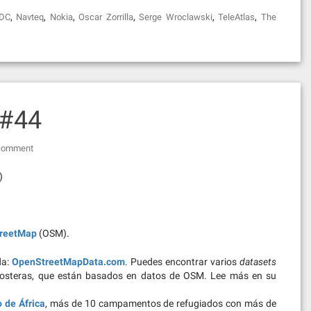
,
,
,
,
,
,
DC
Navteq
Nokia
Oscar Zorrilla
Serge Wroclawski
TeleAtlas
The
 #44
 comment
)
reetMap
(OSM).
da:
OpenStreetMapData.com
. Puedes encontrar varios
datasets
 costeras, que están basados en datos de OSM. Lee más en su
 de África
, más de 10 campamentos de refugiados con más de