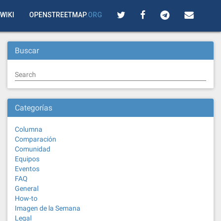
WIKI
OPENSTREETMAP
.ORG
Buscar
Search
Categorías
Columna
Comparación
Comunidad
Equipos
Eventos
FAQ
General
How-to
Imagen de la Semana
Legal