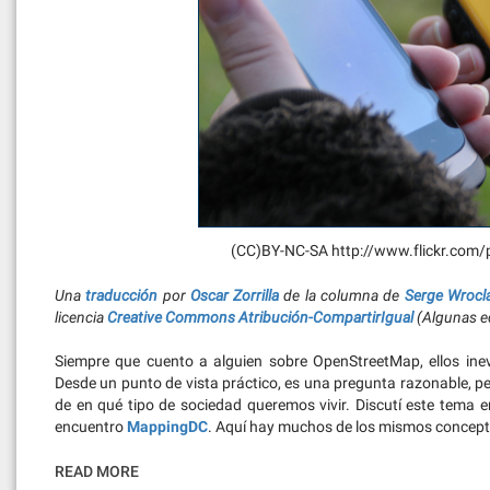
(CC)BY-NC-SA http://www.flickr.com
Una
traducción
por
Oscar Zorrilla
de la columna de
Serge Wrocl
licencia
Creative Commons Atribución-CompartirIgual
(Algunas ed
Siempre que cuento a alguien sobre OpenStreetMap, ellos in
Desde un punto de vista práctico, es una pregunta razonable, pe
de en qué tipo de sociedad queremos vivir. Discutí este tema 
encuentro
MappingDC
. Aquí hay muchos de los mismos concept
READ MORE