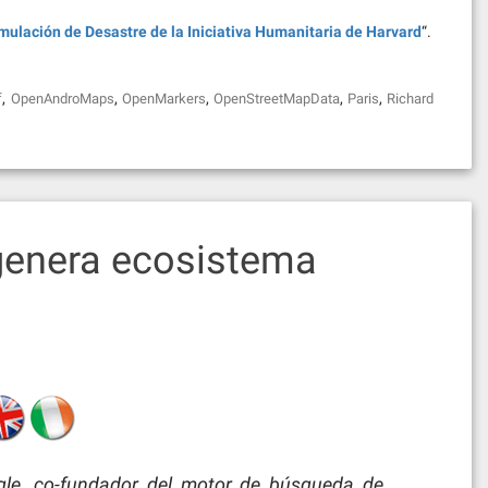
ulación de Desastre de la Iniciativa Humanitaria de Harvard
“.
,
,
,
,
,
f
OpenAndroMaps
OpenMarkers
OpenStreetMapData
Paris
Richard
genera ecosistema
ogle, co-fundador del motor de búsqueda de