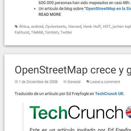
600.000 personas han sido mapeados en casi 48h.
Un artículo de blog sobre “
OpenStreetMap en la Sim
READ MORE
,
,
,
,
,
,
África
android
Cyclestreets
Harvard
Henk Hoff
HOT
jochen top
,
,
,
Fairhurst
TileMill
Tomtom
Twitter
OpenStreetMap crece y 
1 de Diciembre de 2008
General
Leave a comment
Traducido de un artículo por Ed Freyfogle en
TechCrunch UK
.
Este es un artículo invitado por Ed Freyf