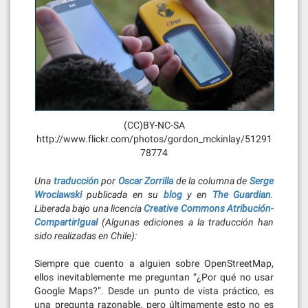
(CC)BY-NC-SA
http://www.flickr.com/photos/gordon_mckinlay/51291
78774
Una
traducción
por
Oscar Zorrilla
de la columna de
Serge
Wroclawski
publicada en su
blog
y en
The Guardian
.
Liberada bajo una licencia
Creative Commons Atribución-
CompartirIgual
(Algunas ediciones a la traducción han
sido realizadas en Chile):
Siempre que cuento a alguien sobre OpenStreetMap,
ellos inevitablemente me preguntan “¿Por qué no usar
Google Maps?”. Desde un punto de vista práctico, es
una pregunta razonable, pero últimamente esto no es