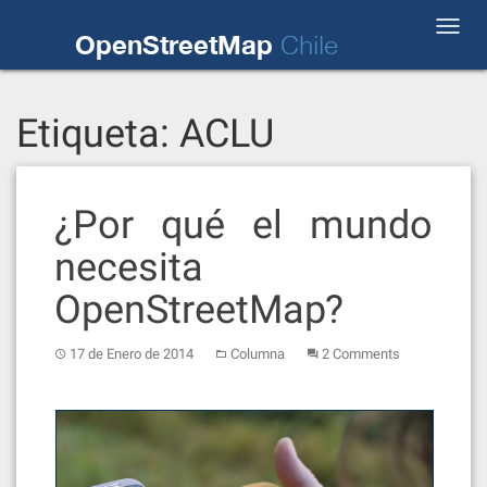
Skip
Toggl
to
OpenStreetMap
Chile
navig
content
Etiqueta:
ACLU
¿Por qué el mundo
necesita
OpenStreetMap?
17 de Enero de 2014
Columna
2 Comments