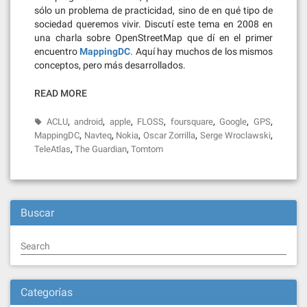
sólo un problema de practicidad, sino de en qué tipo de
sociedad queremos vivir. Discutí este tema en 2008 en
una charla sobre OpenStreetMap que dí en el primer
encuentro
MappingDC
. Aquí hay muchos de los mismos
conceptos, pero más desarrollados.
READ MORE
,
,
,
,
,
,
,
ACLU
android
apple
FLOSS
foursquare
Google
GPS
,
,
,
,
,
MappingDC
Navteq
Nokia
Oscar Zorrilla
Serge Wroclawski
,
,
TeleAtlas
The Guardian
Tomtom
Buscar
Search
Categorías