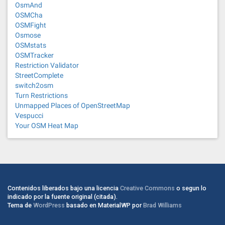
OsmAnd
OSMCha
OSMFight
Osmose
OSMstats
OSMTracker
Restriction Validator
StreetComplete
switch2osm
Turn Restrictions
Unmapped Places of OpenStreetMap
Vespucci
Your OSM Heat Map
Contenidos liberados bajo una licencia
Creative Commons
o segun lo
indicado por la fuente original (citada).
Tema de
WordPress
basado en MaterialWP por
Brad Williams