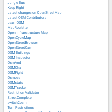
Jungle Bus
Keep Right
Latest changes on OpenStreetMap
Latest OSM Contributors
LearnOSM
MapRoulette
Open Infraestructure Map
OpenCycleMap
OpenStreetBrowser
OpenStreetCam
OSM Buildings
OSM Inspector
OsmAnd
OSMCha
OSMFight
Osmose
OSMstats
OSMTracker
Restriction Validator
StreetComplete
switch2osm
Turn Restrictions