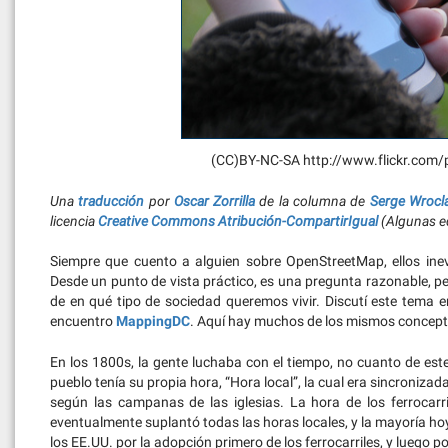
(CC)BY-NC-SA http://www.flickr.com
Una
traducción
por
Oscar Zorrilla
de la columna de
Serge Wrocl
licencia
Creative Commons Atribución-CompartirIgual
(Algunas ed
Siempre que cuento a alguien sobre OpenStreetMap, ellos in
Desde un punto de vista práctico, es una pregunta razonable, pe
de en qué tipo de sociedad queremos vivir. Discutí este tema 
encuentro
MappingDC
. Aquí hay muchos de los mismos concept
En los 1800s, la gente luchaba con el tiempo, no cuanto de este 
pueblo tenía su propia hora, “Hora local”, la cual era sincroniza
según las campanas de las iglesias. La hora de los ferrocarr
eventualmente suplantó todas las horas locales, y la mayoría hoy
los EE.UU. por la adopción primero de los ferrocarriles, y luego 