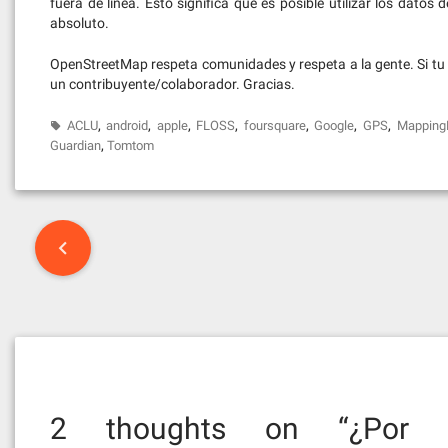
fuera de linea. Esto significa que es posible utilizar los dato
absoluto.
OpenStreetMap respeta comunidades y respeta a la gente. Si tu 
un contribuyente/colaborador. Gracias.
,
,
,
,
,
,
,
ACLU
android
apple
FLOSS
foursquare
Google
GPS
Mapping
,
Guardian
Tomtom
Post
navigation
2 thoughts on “
¿Por 