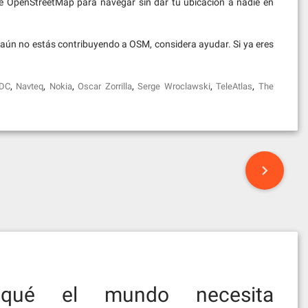
s de OpenStreetMap para navegar sin dar tu ubicación a nadie en
aún no estás contribuyendo a OSM, considera ayudar. Si ya eres
,
,
,
,
,
,
DC
Navteq
Nokia
Oscar Zorrilla
Serge Wroclawski
TeleAtlas
The
qué el mundo necesita