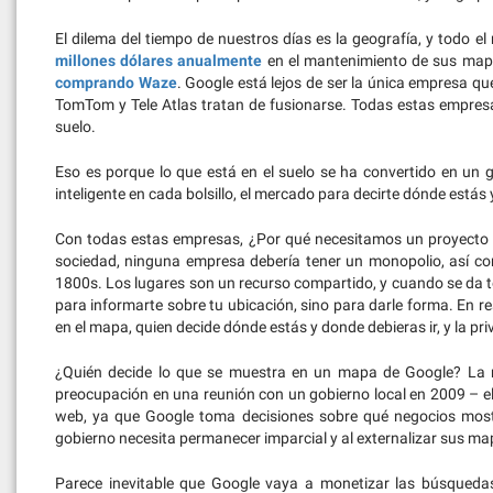
El dilema del tiempo de nuestros días es la geografía, y todo e
millones dólares anualmente
en el mantenimiento de sus mapas
comprando Waze
. Google está lejos de ser la única empresa q
TomTom y Tele Atlas tratan de fusionarse. Todas estas empresas 
suelo.
Eso es porque lo que está en el suelo se ha convertido en un 
inteligente en cada bolsillo, el mercado para decirte dónde estás 
Con todas estas empresas, ¿Por qué necesitamos un proyect
sociedad, ninguna empresa debería tener un monopolio, así c
1800s. Los lugares son un recurso compartido, y cuando se da to
para informarte sobre tu ubicación, sino para darle forma. En r
en el mapa, quien decide dónde estás y donde debieras ir, y la pr
¿Quién decide lo que se muestra en un mapa de Google? La r
preocupación en una reunión con un gobierno local en 2009 – 
web, ya que Google toma decisiones sobre qué negocios most
gobierno necesita permanecer imparcial y al externalizar sus mapa
Parece inevitable que Google vaya a monetizar las búsquedas