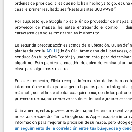
ordenes de prioridad, si es que no lo han hecho ya (digo, es un
casa, el primer resultado sea ”Restaurantes SUBWAY®”) .
Por supuesto que Google no es el único proveedor de mapas, es
proveedor de mapas, les estás entregando el control – deja
características no se mostraran en lo absoluto.
La segunda preocupación es acerca de la ubicación. Quién define 
planteada por la
ACLU
(Unión Civil Americana de Libertades),
conducción (Auto/Bici/Peatón) y usaban esto para determinar si
algoritmo. Esto plantea la cuestión de quien determina si un b
clave para algo más siniestro.
En este momento, Flickr recopila información de los barrios
información se utiliza para sugerir etiquetas para tu fotografía, p
más sutil, con el fin de afectar cualquier cosa, desde los patron
proveedor de mapas se vuelve lo suficientemente grande, se convi
Últimamente, estos proveedores de mapas tienen un incentivo p
no estás de acuerdo. Tanto Google como Apple recopilan informació
información para mejorar la precisión de su mapa, pero Google 
un seguimiento de la correlación entre tus búsquedas y dond