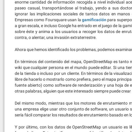
enorme cantidad de información recogida a nivel individual ac
paseo casual, transportándose al trabajo, yendo a sus docto
ignorar las implicaciones sociales de tantos datos en manos
Empresas como Foursquare usan la
gamificación
para superpon
a gran escala, e incluso Google ha entrado en el juego de la gam
sobre éste y anima a los usuarios a recoger los datos de enru
contra, o alentar, una invasión extraterrestre.
Ahora que hemos identificado los problemas, podemos examinar
En términos del contenido del mapa, OpenStreetMap es tanto n
wiki que cualquier persona en el mundo puede editar. Si una tie
de la tienda o incluso por un cliente. En términos de la visuali
libre de hacerlo o mostrarlo como prefiera, pero el mapa principa
fuente abierto) como software de renderización y una hoja de est
otras palabras, alguien que este interesado siempre puede crear
Del mismo modo, mientras que los motores de enrutamiento má
una empresa elige usar otro conjunto de software, un usuario si
sería fácil comparar los resultados de enrutamiento basado en 
Y por último, con los datos de OpenStreetMap un usuario es li