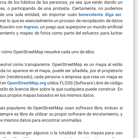
erca de los hábitos de las personas, ya sea que estén dando un
res, o participando de una protesta. Ciertamente, no podemos
 de una sola entidad, sin importar cuán
benevolente diga ser
.
er lo que es esencialmente un proceso de recopilación de datos
ificación con
Ingress
, un juego que superpone un mundo artificial
tamiento y mapeo de fotos como parte del esfuerzo para luchar
 cómo OpenStreetMap resuelve cada uno de ellos.
eutral como transparente. OpenStreetMap es un mapa al estilo
nda no aparece en el mapa, puede ser añadida, por el propietario
zación (renderizado), cada persona o empresa que crea un mapa es
l en
OpenStreetMap.org
utiliza FLOSS (Software Libre de código
ilo de licencia libre sobre la que cualquiera puede construir. En
 sus propios mapas basados ​​en los mismos datos.
s populares de OpenStreetMap usan software libre, incluso si
empre es libre de utilizar su propio software de enrutamiento, y
los mismos datos para encontrar anomalías.
bre de descargar algunos o la totalidad de los mapas para uso