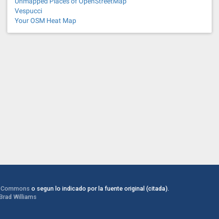
Unmapped Places of OpenStreetMap
Vespucci
Your OSM Heat Map
e Commons
o segun lo indicado por la fuente original (citada).
Brad Williams