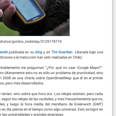
/photos/gordon_mckinlay/5129178774
awski
publicada en su
blog
y en
The Guardian
. Liberada bajo una
iciones a la traducción han sido realizadas en Chile):
evitablemente me preguntan “¿Por qué no usar Google Maps?”.
ro últimamente esto no es sólo un problema de practicidad, sino
en 2008 en una charla sobre OpenStreetMap que dí en el primer
os, pero más desarrollados.
tenían, sino sobre que hora era. Los relojes existían, pero cada
da según los relojes de las ciudades, y mas frecuentemente que no,
iles, y luego la hora media del meridiano de Greenwich (GMT)
 en día piensa en el tiempo como algo universal. Esto se logró en
por las universidades y grandes empresas.