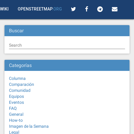
WIKI
OPENSTREETMAP
.ORG
Buscar
Search
Categorías
Columna
Comparación
Comunidad
Equipos
Eventos
FAQ
General
How-to
Imagen de la Semana
Legal