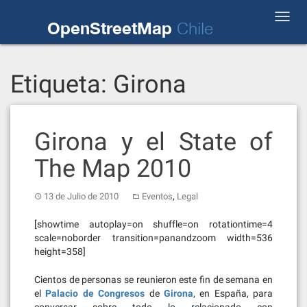
Skip
Toggl
to
OpenStreetMap
Chile
navig
content
Etiqueta:
Girona
Girona y el State of
The Map 2010
,
13 de Julio de 2010
Eventos
Legal
[showtime autoplay=on shuffle=on rotationtime=4
scale=noborder transition=panandzoom width=536
height=358]
Cientos de personas se reunieron este fin de semana en
el
Palacio de Congresos
de
Girona
, en España, para