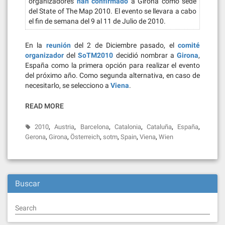
organizadores
han confirmado
a Girona como sede
del State of The Map 2010. El evento se llevara a cabo
el fin de semana del 9 al 11 de Julio de 2010.
En la
reunión
del 2 de Diciembre pasado, el
comité
organizador
del
SoTM2010
decidió nombrar a
Girona
,
España como la primera opción para realizar el evento
del próximo año. Como segunda alternativa, en caso de
necesitarlo, se selecciono a
Viena
.
READ MORE
,
,
,
,
,
,
2010
Austria
Barcelona
Catalonia
Cataluña
España
,
,
,
,
,
,
Gerona
Girona
Österreich
sotm
Spain
Viena
Wien
Buscar
Search