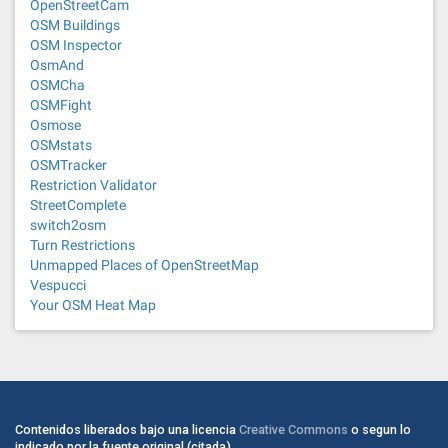
OpenStreetCam
OSM Buildings
OSM Inspector
OsmAnd
OSMCha
OSMFight
Osmose
OSMstats
OSMTracker
Restriction Validator
StreetComplete
switch2osm
Turn Restrictions
Unmapped Places of OpenStreetMap
Vespucci
Your OSM Heat Map
Contenidos liberados bajo una licencia
Creative Commons
o segun lo
indicado por la fuente original (citada).