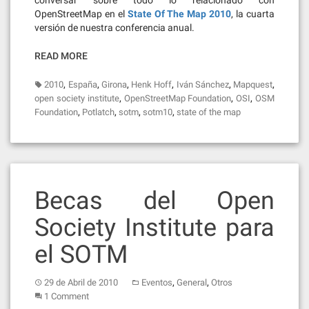
conversar sobre todo lo relacionado con
OpenStreetMap en el
State Of The Map 2010
, la cuarta
versión de nuestra conferencia anual.
READ MORE
,
,
,
,
,
,
2010
España
Girona
Henk Hoff
Iván Sánchez
Mapquest
,
,
,
open society institute
OpenStreetMap Foundation
OSI
OSM
,
,
,
,
Foundation
Potlatch
sotm
sotm10
state of the map
Becas del Open
Society Institute para
el SOTM
,
,
29 de Abril de 2010
Eventos
General
Otros
1 Comment