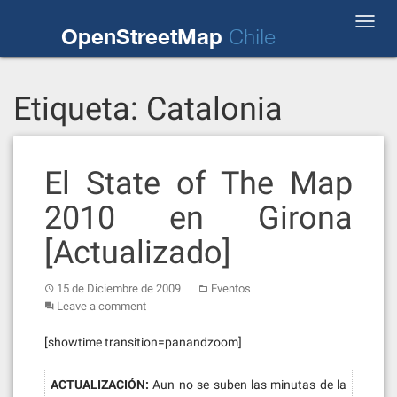
Skip
Toggl
to
OpenStreetMap
Chile
navig
content
Etiqueta:
Catalonia
El State of The Map
2010 en Girona
[Actualizado]
15 de Diciembre de 2009
Eventos
Leave a comment
[showtime transition=panandzoom]
ACTUALIZACIÓN:
Aun no se suben las minutas de la