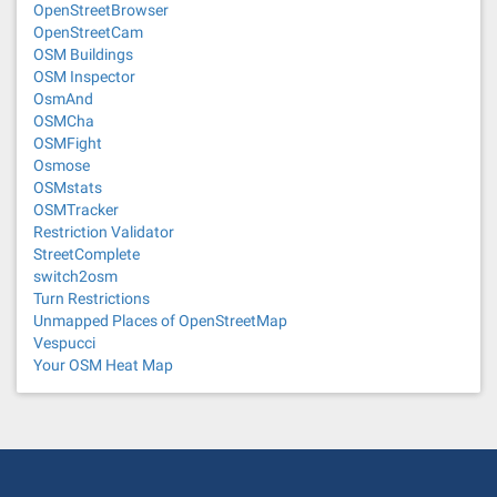
OpenStreetBrowser
OpenStreetCam
OSM Buildings
OSM Inspector
OsmAnd
OSMCha
OSMFight
Osmose
OSMstats
OSMTracker
Restriction Validator
StreetComplete
switch2osm
Turn Restrictions
Unmapped Places of OpenStreetMap
Vespucci
Your OSM Heat Map