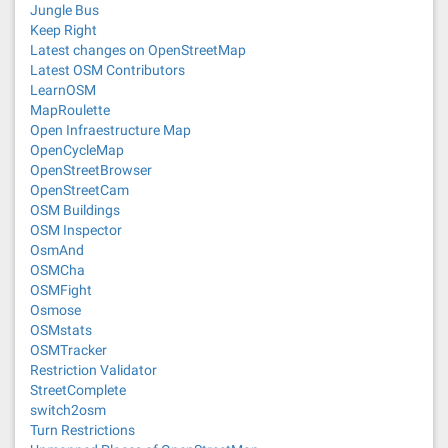
Jungle Bus
Keep Right
Latest changes on OpenStreetMap
Latest OSM Contributors
LearnOSM
MapRoulette
Open Infraestructure Map
OpenCycleMap
OpenStreetBrowser
OpenStreetCam
OSM Buildings
OSM Inspector
OsmAnd
OSMCha
OSMFight
Osmose
OSMstats
OSMTracker
Restriction Validator
StreetComplete
switch2osm
Turn Restrictions