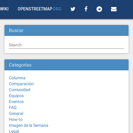
WIKI
OPENSTREETMAP
.ORG
Buscar
Search
Categorías
Columna
Comparación
Comunidad
Equipos
Eventos
FAQ
General
How-to
Imagen de la Semana
Legal