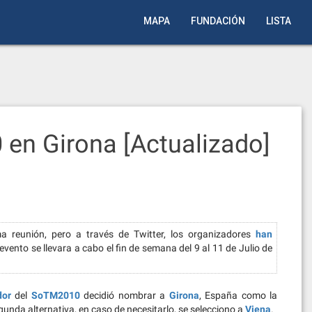
MAPA
FUNDACIÓN
LISTA
 en Girona [Actualizado]
 reunión, pero a través de Twitter, los organizadores
han
ento se llevara a cabo el fin de semana del 9 al 11 de Julio de
dor
del
SoTM2010
decidió nombrar a
Girona
, España como la
unda alternativa, en caso de necesitarlo, se selecciono a
Viena
.