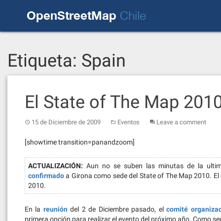
Skip
OpenStreetMap
to
Chile
content
Etiqueta:
Spain
El State of The Map 2010
15 de Diciembre de 2009
Eventos
Leave a comment
[showtime transition=panandzoom]
ACTUALIZACIÓN:
Aun no se suben las minutas de la ultima
confirmado
a Girona como sede del State of The Map 2010. El ev
2010.
En la
reunión
del 2 de Diciembre pasado, el
comité organiza
primera opción para realizar el evento del próximo año. Como seg